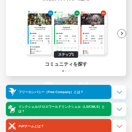
ゲームダウンロード
Official Information
/
X
News
YouTube
ステップ1
コミュニティを探す
Instagram
Twitch
フリーカンパニー（Free Company）とは？
LINE
Bluesky
リンクシェル/クロスワールドリンクシェル（LS/CWLS）と
は？
レーティング制度について
プライバシーポリシー
著作権について
サポートセンター
PvPチームとは？