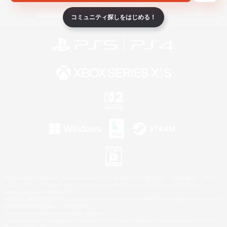
ライセンス
ルール＆ポリシー
利用者情報の外部送信について
コミュニティ探しをはじめる！
©2026 Sony Interactive Entertainment LLC."PlayStation Family Mark", "PlayStation", "PS5
logo", "PS5", "PS4 logo" and "PS4" are registered trademarks or trademarks of Sony
Interactive Entertainment Inc.
Microsoft, the XBOX Sphere mark, the Series X|S logo and XBOX Series X|S are trademarks
of the Microsoft group of companies.
Nintendo Switch is a trademark of Nintendo.
Windows is either a registered trademark or trademark of Microsoft Corporation in the United