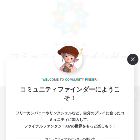
W
E
L
C
O
M
E
T
O
C
O
M
M
U
N
I
T
Y
F
I
N
D
E
R
!
コミュニティファインダーにようこ
そ！
パソコン版へ
フリーカンパニーやリンクシェルなど、自分のプレイに合ったコ
ミュニティに加入して、
ファイナルファンタジーXIVの世界をもっと楽しもう！
関連商品
e-STOREで購入
コミュニティファインダーの使い方