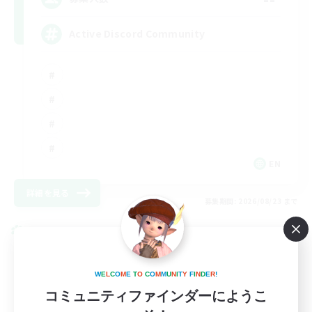
Active Discord Community
EN
詳細を見る
募集期間: 2026/08/23 まで
クロスワールドリンクシェル
W
E
L
C
O
M
E
T
O
C
O
M
M
U
N
I
T
Y
F
I
N
D
E
R
!
コミュニティファインダーにようこ