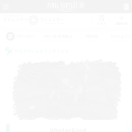
リスト
募集作成
#初心者/若葉歓迎
#絶挑戦
#立ち上げメ
アピールタグ
クロスワールドリンクシェル
Winterkind