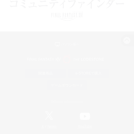
パソコン版へ
関連商品
e-STOREで購入
ゲームダウンロード
Official Information
/
X
News
YouTube