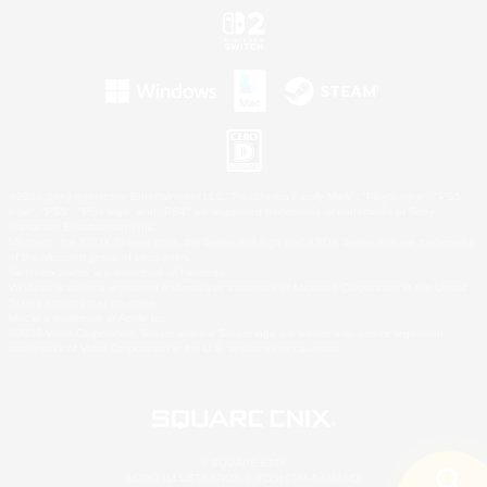
©2026 Sony Interactive Entertainment LLC."PlayStation Family Mark", "PlayStation", "PS5
logo", "PS5", "PS4 logo" and "PS4" are registered trademarks or trademarks of Sony
Interactive Entertainment Inc.
Microsoft, the XBOX Sphere mark, the Series X|S logo and XBOX Series X|S are trademarks
of the Microsoft group of companies.
Nintendo Switch is a trademark of Nintendo.
Windows is either a registered trademark or trademark of Microsoft Corporation in the United
States and/or other countries.
Mac is a trademark of Apple Inc.
©2026 Valve Corporation. Steam and the Steam logo are trademarks and/or registered
trademarks of Valve Corporation in the U.S. and/or other countries.
© SQUARE ENIX
LOGO ILLUSTRATION:© YOSHITAKA AMANO