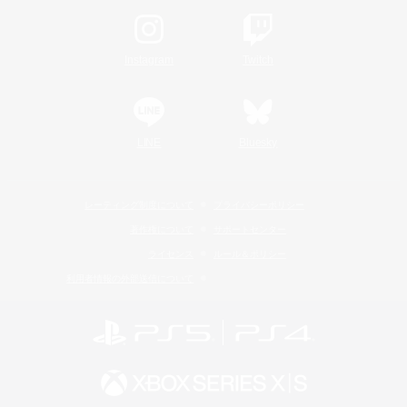
Instagram
Twitch
LINE
Bluesky
レーティング制度について
プライバシーポリシー
著作権について
サポートセンター
ライセンス
ルール＆ポリシー
利用者情報の外部送信について