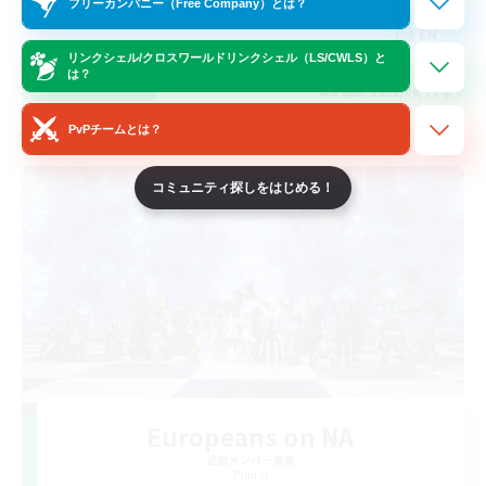
フリーカンパニー（Free Company）とは？
EN
リンクシェル/クロスワールドリンクシェル（LS/CWLS）と
は？
詳細を見る
募集期間: 2026/08/23 まで
PvPチームとは？
クロスワールドリンクシェル
コミュニティ探しをはじめる！
Europeans on NA
追加メンバー募集
Primal