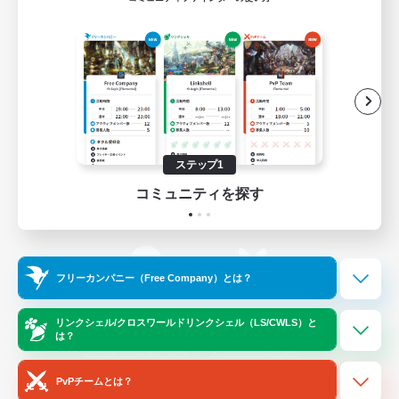
ゲームダウンロード
Official Information
/
X
News
YouTube
ステップ1
コミュニティを探す
Instagram
Twitch
フリーカンパニー（Free Company）とは？
LINE
Bluesky
リンクシェル/クロスワールドリンクシェル（LS/CWLS）と
は？
レーティング制度について
プライバシーポリシー
著作権について
サポートセンター
PvPチームとは？