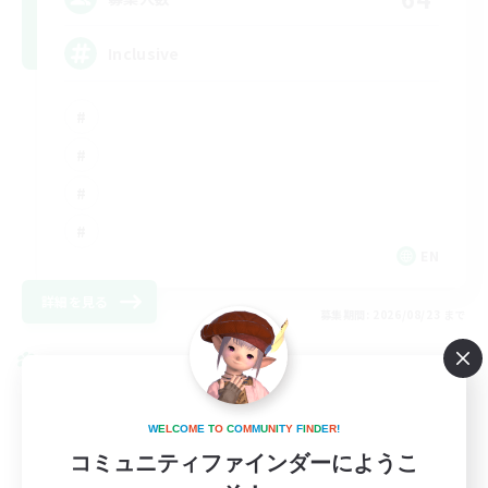
Inclusive
EN
詳細を見る
募集期間: 2026/08/23 まで
クロスワールドリンクシェル
W
E
L
C
O
M
E
T
O
C
O
M
M
U
N
I
T
Y
F
I
N
D
E
R
!
コミュニティファインダーにようこ