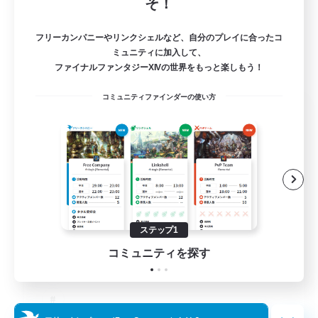
そ！
フリーカンパニーやリンクシェルなど、自分のプレイに合ったコ
ミュニティに加入して、
ファイナルファンタジーXIVの世界をもっと楽しもう！
コミュニティファインダーの使い方
The Old Guards
追加メンバー募集
Primal
100
募集人数
CROWN
ステップ1
コミュニティを探す