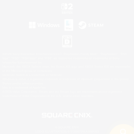
©2026 Sony Interactive Entertainment LLC."PlayStation Family Mark", "PlayStation", "PS5
logo", "PS5", "PS4 logo" and "PS4" are registered trademarks or trademarks of Sony
Interactive Entertainment Inc.
Microsoft, the XBOX Sphere mark, the Series X|S logo and XBOX Series X|S are trademarks
of the Microsoft group of companies.
Nintendo Switch is a trademark of Nintendo.
Windows is either a registered trademark or trademark of Microsoft Corporation in the United
States and/or other countries.
Mac is a trademark of Apple Inc.
©2026 Valve Corporation. Steam and the Steam logo are trademarks and/or registered
trademarks of Valve Corporation in the U.S. and/or other countries.
© SQUARE ENIX
LOGO ILLUSTRATION:© YOSHITAKA AMANO