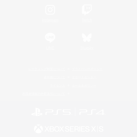
Instagram
Twitch
LINE
Bluesky
レーティング制度について
プライバシーポリシー
著作権について
サポートセンター
ライセンス
ルール＆ポリシー
利用者情報の外部送信について