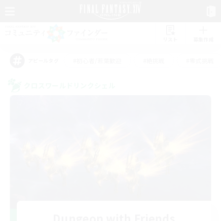
リスト
募集作成
#初心者/若葉歓迎
#絶挑戦
#零式挑戦
アピールタグ
クロスワールドリンクシェル
Dungeon with Friends