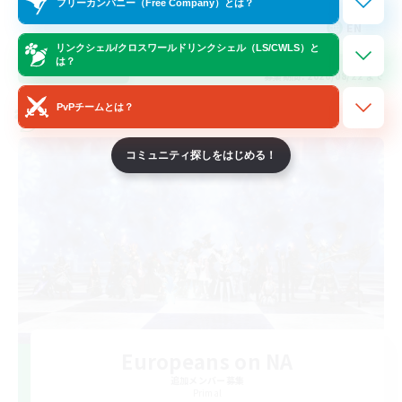
フリーカンパニー（Free Company）とは？
EN
リンクシェル/クロスワールドリンクシェル（LS/CWLS）と
は？
詳細を見る
募集期間: 2026/08/22 まで
PvPチームとは？
クロスワールドリンクシェル
コミュニティ探しをはじめる！
Europeans on NA
追加メンバー募集
Primal