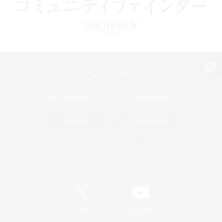
パソコン版へ
関連商品
e-STOREで購入
ゲームダウンロード
Official Information
/
X
News
YouTube