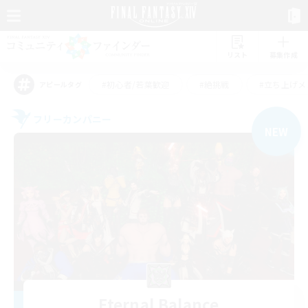
リスト
募集作成
#初心者/若葉歓迎
#絶挑戦
#立ち上げメ
アピールタグ
フリーカンパニー
NEW
Eternal Balance