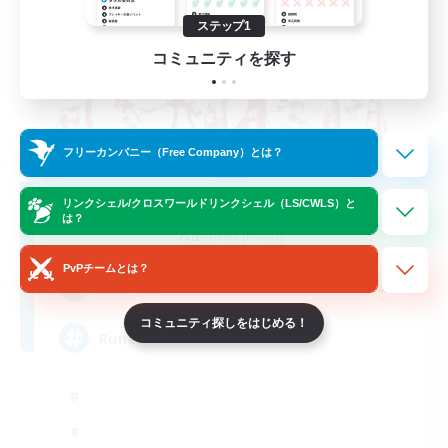
ステップ1
コミュニティを探す
フリーカンパニー（Free Company）とは？
The Rune Knights
リンクシェル/クロスワールドリンクシェル（LS/CWLS）と
は？
追加メンバー募集
Behemoth [Primal]
PvPチームとは？
--
募集人数
コミュニティ探しをはじめる！
Rune