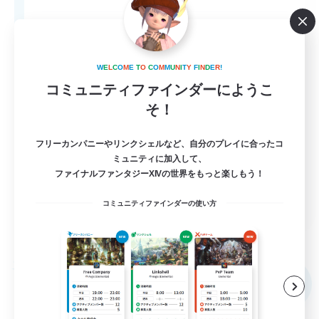
80
募集人数
Anyone welcome!
W
E
L
C
O
M
E
T
O
C
O
M
M
U
N
I
T
Y
F
I
N
D
E
R
!
コミュニティファインダーにようこ
そ！
フリーカンパニーやリンクシェルなど、自分のプレイに合ったコ
ミュニティに加入して、
ファイナルファンタジーXIVの世界をもっと楽しもう！
EN
コミュニティファインダーの使い方
詳細を見る
募集期間: 2026/09/03 まで
フリーカンパニー
NEW