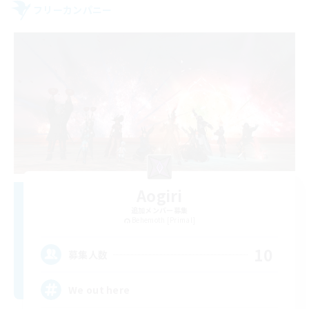
フリーカンパニー
Aogiri
追加メンバー募集
Behemoth [Primal]
10
募集人数
We out here