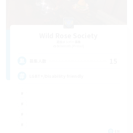
Wild Rose Society
追加メンバー募集
Behemoth [Primal]
15
募集人数
LGBT+/Disability friendly
EN