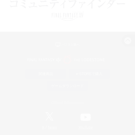
パソコン版へ
関連商品
e-STOREで購入
ゲームダウンロード
Official Information
/
X
News
YouTube