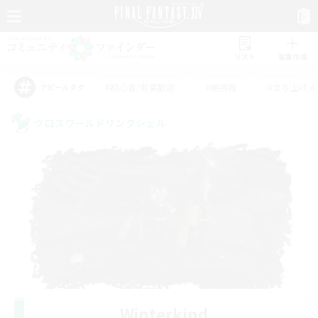
リスト
募集作成
#初心者/若葉歓迎
#絶挑戦
#立ち上げメ
アピールタグ
クロスワールドリンクシェル
Winterkind