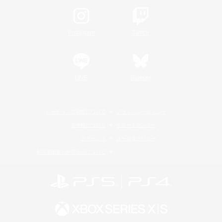
Instagram
Twitch
LINE
Bluesky
レーティング制度について
プライバシーポリシー
著作権について
サポートセンター
ライセンス
ルール＆ポリシー
利用者情報の外部送信について