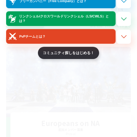
フリーカンパニー（Free Company）とは？
EN
リンクシェル/クロスワールドリンクシェル（LS/CWLS）と
は？
詳細を見る
募集期間: 2026/08/23 まで
PvPチームとは？
クロスワールドリンクシェル
コミュニティ探しをはじめる！
Europeans on NA
追加メンバー募集
Primal