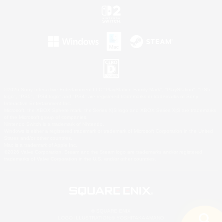
©2026 Sony Interactive Entertainment LLC."PlayStation Family Mark", "PlayStation", "PS5
logo", "PS5", "PS4 logo" and "PS4" are registered trademarks or trademarks of Sony
Interactive Entertainment Inc.
Microsoft, the XBOX Sphere mark, the Series X|S logo and XBOX Series X|S are trademarks
of the Microsoft group of companies.
Nintendo Switch is a trademark of Nintendo.
Windows is either a registered trademark or trademark of Microsoft Corporation in the United
States and/or other countries.
Mac is a trademark of Apple Inc.
©2026 Valve Corporation. Steam and the Steam logo are trademarks and/or registered
trademarks of Valve Corporation in the U.S. and/or other countries.
© SQUARE ENIX
LOGO ILLUSTRATION:© YOSHITAKA AMANO