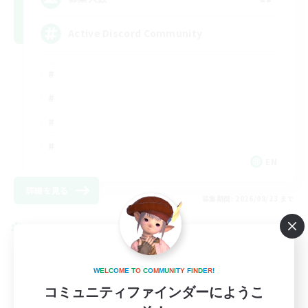
Active Discord Community
EN
詳細を見る
募集期間: 2026/08/23 まで
クロスワールドリンクシェル
W
E
L
C
O
M
E
T
O
C
O
M
M
U
N
I
T
Y
F
I
N
D
E
R
!
コミュニティファインダーにようこ