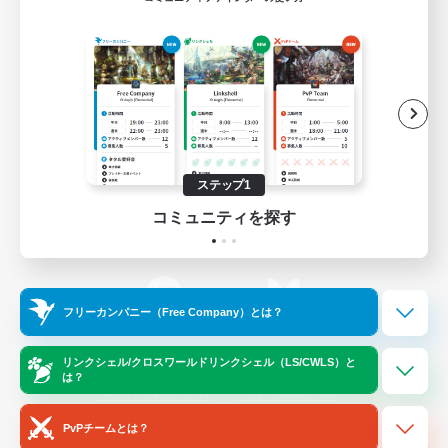
ゲームダウンロード
Official Information
/
X
News
YouTube
ステップ1
コミュニティを探す
Instagram
Twitch
フリーカンパニー（Free Company）とは？
LINE
Bluesky
リンクシェル/クロスワールドリンクシェル（LS/CWLS）と
は？
レーティング制度について
プライバシーポリシー
著作権について
サポートセンター
PvPチームとは？