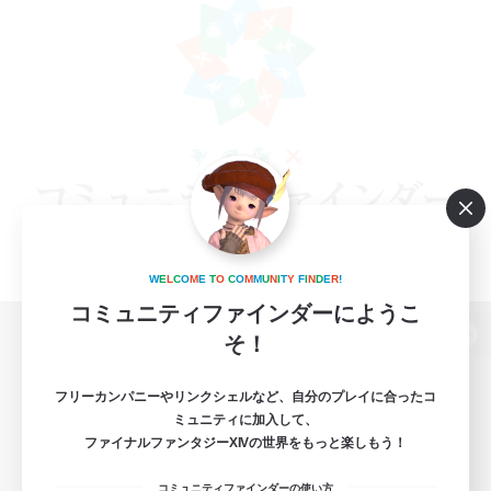
W
E
L
C
O
M
E
T
O
C
O
M
M
U
N
I
T
Y
F
I
N
D
E
R
!
コミュニティファインダーにようこ
そ！
パソコン版へ
フリーカンパニーやリンクシェルなど、自分のプレイに合ったコ
ミュニティに加入して、
ファイナルファンタジーXIVの世界をもっと楽しもう！
関連商品
e-STOREで購入
コミュニティファインダーの使い方