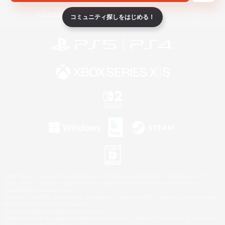
ライセンス
ルール＆ポリシー
利用者情報の外部送信について
コミュニティ探しをはじめる！
©2026 Sony Interactive Entertainment LLC."PlayStation Family Mark", "PlayStation", "PS5
logo", "PS5", "PS4 logo" and "PS4" are registered trademarks or trademarks of Sony
Interactive Entertainment Inc.
Microsoft, the XBOX Sphere mark, the Series X|S logo and XBOX Series X|S are trademarks
of the Microsoft group of companies.
Nintendo Switch is a trademark of Nintendo.
Windows is either a registered trademark or trademark of Microsoft Corporation in the United