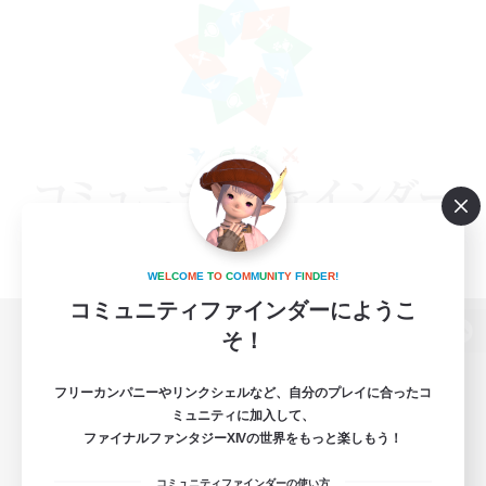
W
E
L
C
O
M
E
T
O
C
O
M
M
U
N
I
T
Y
F
I
N
D
E
R
!
コミュニティファインダーにようこ
そ！
パソコン版へ
フリーカンパニーやリンクシェルなど、自分のプレイに合ったコ
ミュニティに加入して、
ファイナルファンタジーXIVの世界をもっと楽しもう！
関連商品
e-STOREで購入
コミュニティファインダーの使い方