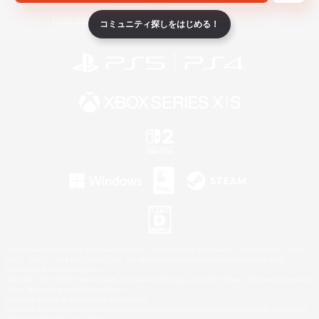
ライセンス
ルール＆ポリシー
利用者情報の外部送信について
コミュニティ探しをはじめる！
©2026 Sony Interactive Entertainment LLC."PlayStation Family Mark", "PlayStation", "PS5
logo", "PS5", "PS4 logo" and "PS4" are registered trademarks or trademarks of Sony
Interactive Entertainment Inc.
Microsoft, the XBOX Sphere mark, the Series X|S logo and XBOX Series X|S are trademarks
of the Microsoft group of companies.
Nintendo Switch is a trademark of Nintendo.
Windows is either a registered trademark or trademark of Microsoft Corporation in the United