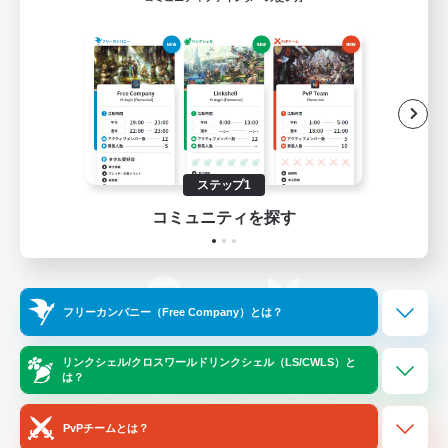
ゲームダウンロード
Official Information
/
X
News
YouTube
ステップ1
コミュニティを探す
Instagram
Twitch
フリーカンパニー（Free Company）とは？
LINE
Bluesky
リンクシェル/クロスワールドリンクシェル（LS/CWLS）と
は？
レーティング制度について
プライバシーポリシー
著作権について
サポートセンター
PvPチームとは？