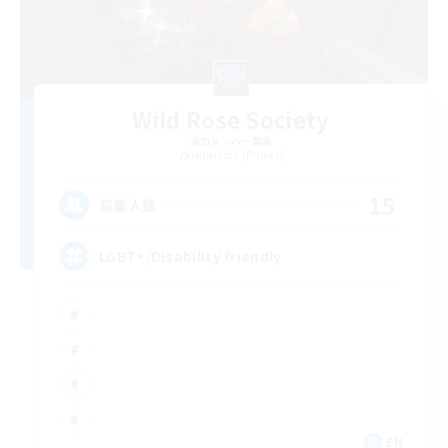
Wild Rose Society
追加メンバー募集
Behemoth [Primal]
15
募集人数
LGBT+/Disability friendly
EN