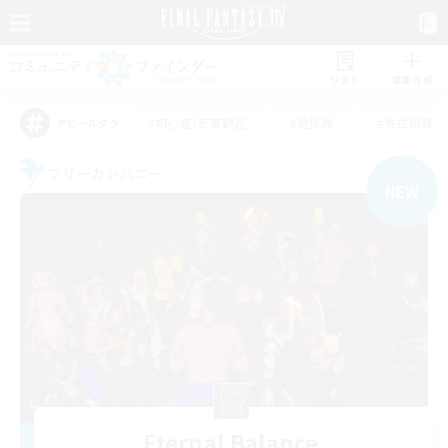
リスト
募集作成
#初心者/若葉歓迎
#絶挑戦
#零式挑戦
アピールタグ
フリーカンパニー
NEW
Eternal Balance