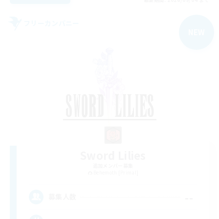
フリーカンパニー
NEW
Sword Lilies
追加メンバー募集
Behemoth [Primal]
--
募集人数