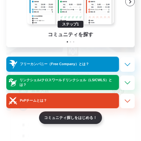
ステップ1
コミュニティを探す
Brave Little Spark
フリーカンパニー（Free Company）とは？
追加メンバー募集
Behemoth [Primal]
リンクシェル/クロスワールドリンクシェル（LS/CWLS）と
は？
999
募集人数
PvPチームとは？
Positive Vibes
コミュニティ探しをはじめる！