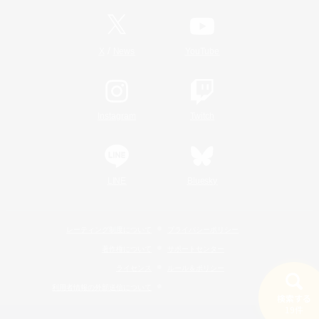
/
X
News
YouTube
Instagram
Twitch
LINE
Bluesky
レーティング制度について
プライバシーポリシー
著作権について
サポートセンター
ライセンス
ルール＆ポリシー
利用者情報の外部送信について
検索する
19件