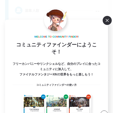
--
募集人数
Rune
W
E
L
C
O
M
E
T
O
C
O
M
M
U
N
I
T
Y
F
I
N
D
E
R
!
コミュニティファインダーにようこ
そ！
フリーカンパニーやリンクシェルなど、自分のプレイに合ったコ
ミュニティに加入して、
EN
ファイナルファンタジーXIVの世界をもっと楽しもう！
詳細を見る
募集期間: 2026/09/03 まで
コミュニティファインダーの使い方
フリーカンパニー