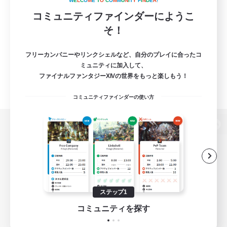
W
E
L
C
O
M
E
T
O
C
O
M
M
U
N
I
T
Y
F
I
N
D
E
R
!
コミュニティファインダーにようこ
そ！
フリーカンパニーやリンクシェルなど、自分のプレイに合ったコ
ミュニティに加入して、
ファイナルファンタジーXIVの世界をもっと楽しもう！
コミュニティファインダーの使い方
パソコン版へ
関連商品
e-STOREで購入
ステップ1
ゲームダウンロード
コミュニティを探す