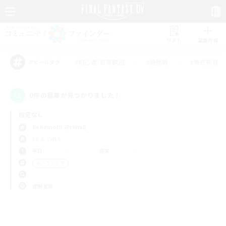
リスト
募集作成
#初心者/若葉歓迎
#絶挑戦
#零式挑戦
アピールタグ
0件の募集が見つかりました！
指定なし
Behemoth (Primal)
LS & CWLS
平日
週末
＃ハウジング
使用言語