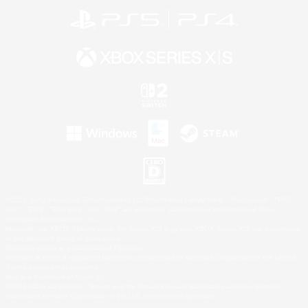
©2026 Sony Interactive Entertainment LLC."PlayStation Family Mark", "PlayStation", "PS5
logo", "PS5", "PS4 logo" and "PS4" are registered trademarks or trademarks of Sony
Interactive Entertainment Inc.
Microsoft, the XBOX Sphere mark, the Series X|S logo and XBOX Series X|S are trademarks
of the Microsoft group of companies.
Nintendo Switch is a trademark of Nintendo.
Windows is either a registered trademark or trademark of Microsoft Corporation in the United
States and/or other countries.
Mac is a trademark of Apple Inc.
©2026 Valve Corporation. Steam and the Steam logo are trademarks and/or registered
trademarks of Valve Corporation in the U.S. and/or other countries.