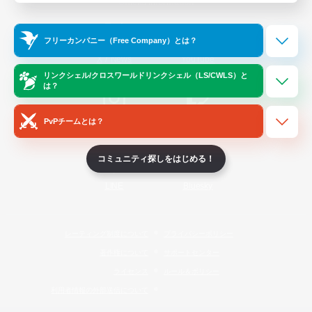
Official Information
フリーカンパニー（Free Company）とは？
/
X
News
YouTube
リンクシェル/クロスワールドリンクシェル（LS/CWLS）と
は？
PvPチームとは？
Instagram
Twitch
コミュニティ探しをはじめる！
LINE
Bluesky
レーティング制度について
プライバシーポリシー
著作権について
サポートセンター
ライセンス
ルール＆ポリシー
利用者情報の外部送信について