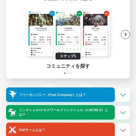
ゲームダウンロード
Official Information
/
X
News
YouTube
ステップ1
コミュニティを探す
Instagram
Twitch
フリーカンパニー（Free Company）とは？
LINE
Bluesky
リンクシェル/クロスワールドリンクシェル（LS/CWLS）と
は？
レーティング制度について
プライバシーポリシー
著作権について
サポートセンター
PvPチームとは？