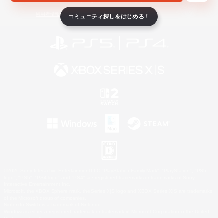
ライセンス
ルール＆ポリシー
利用者情報の外部送信について
コミュニティ探しをはじめる！
©2026 Sony Interactive Entertainment LLC."PlayStation Family Mark", "PlayStation", "PS5
logo", "PS5", "PS4 logo" and "PS4" are registered trademarks or trademarks of Sony
Interactive Entertainment Inc.
Microsoft, the XBOX Sphere mark, the Series X|S logo and XBOX Series X|S are trademarks
of the Microsoft group of companies.
Nintendo Switch is a trademark of Nintendo.
Windows is either a registered trademark or trademark of Microsoft Corporation in the United