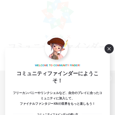
W
E
L
C
O
M
E
T
O
C
O
M
M
U
N
I
T
Y
F
I
N
D
E
R
!
コミュニティファインダーにようこ
そ！
パソコン版へ
フリーカンパニーやリンクシェルなど、自分のプレイに合ったコ
ミュニティに加入して、
ファイナルファンタジーXIVの世界をもっと楽しもう！
関連商品
e-STOREで購入
コミュニティファインダーの使い方