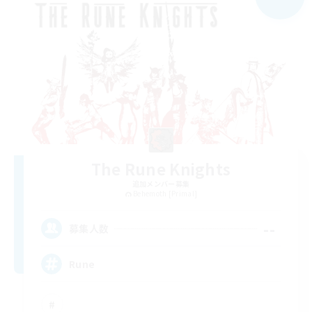
The Rune Knights
追加メンバー募集
Behemoth [Primal]
--
募集人数
Rune