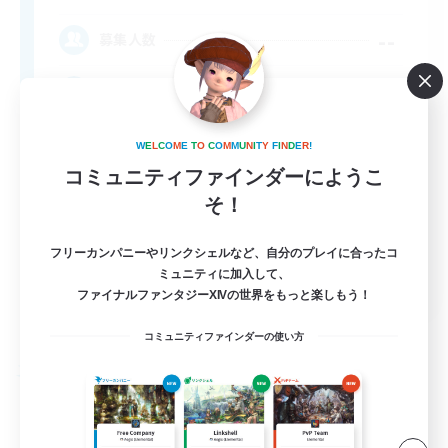
--
募集人数
Free Company Brasileira
W
E
L
C
O
M
E
T
O
C
O
M
M
U
N
I
T
Y
F
I
N
D
E
R
!
コミュニティファインダーにようこ
そ！
フリーカンパニーやリンクシェルなど、自分のプレイに合ったコ
ミュニティに加入して、
JA / EN / DE / FR
ファイナルファンタジーXIVの世界をもっと楽しもう！
詳細を見る
募集期間: 2026/09/03 まで
コミュニティファインダーの使い方
フリーカンパニー