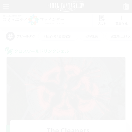
リスト
募集作成
#初心者/若葉歓迎
#絶挑戦
#立ち上げメ
アピールタグ
クロスワールドリンクシェル
The Cleaners