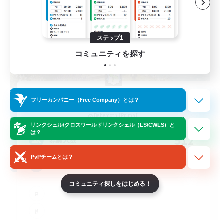
ステップ1
コミュニティを探す
Hall of Novice EX
フリーカンパニー（Free Company）とは？
追加メンバー募集
Behemoth [Primal]
リンクシェル/クロスワールドリンクシェル（LS/CWLS）と
は？
512
募集人数
PvPチームとは？
Brasil
コミュニティ探しをはじめる！