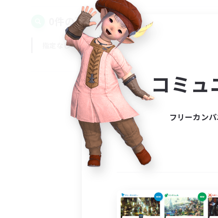
0件の募集が見つかりました！
指定なし
平日
週末
コミュ
フリーカンパ
募