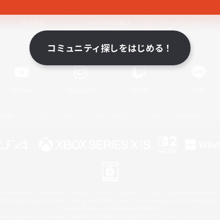
関連商品
e-STOREで購入
ゲームダウンロード
コミュニティ探しをはじめる！
Official Information
YouTube
Instagram
Twitch
LINE
著作権について
プライバシーポリシー
サポートセンター
ライセンス
ルール＆ポリシー
 Family Mark", "PlayStation", "PS5 logo", "PS5", "PS4 logo" and "PS4" are registered trademark
XBOX Sphere mark, the Series X|S logo and XBOX Series X|S are trademarks of the Microsoft gro
Nintendo Switch is a trademark of Nintendo.
ither a registered trademark or trademark of Microsoft Corporation in the United States and/or oth