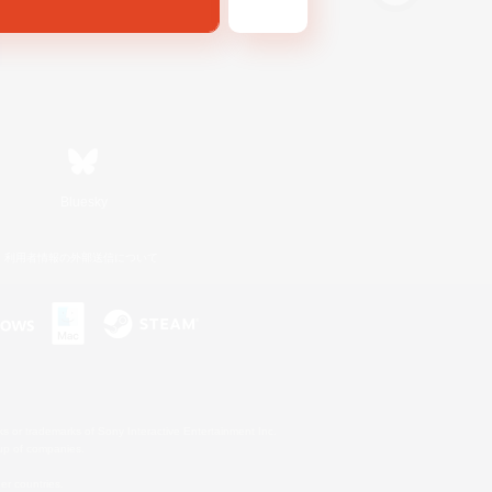
Bluesky
利用者情報の外部送信について
s or trademarks of Sony Interactive Entertainment Inc.
up of companies.
er countries.