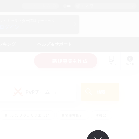
日本語
マイキャラクター情報をチェック！
ログイン
ンキング
ヘルプ＆サポート
新規募集を作成
リスト
ガイド
PvPチーム
検索
(0)
#まったりゆっくり楽しむ
#復帰者歓迎
#雑談
心
#演奏
#トレジャーハント
#ハウジング
）
#プレイヤー主催イベント