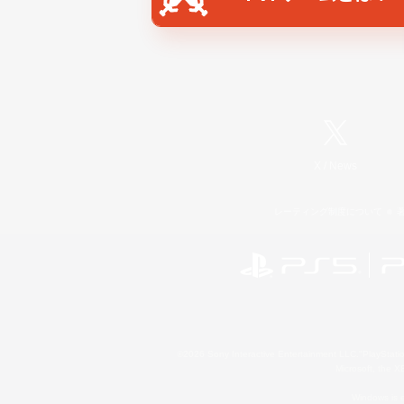
X
/
News
レーティング制度について
©2026 Sony Interactive Entertainment LLC."PlayStation
Microsoft, the 
Windows is e