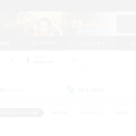
始める
プレイガイド
コミュニティ
ラ
WORLD
Behemoth
カンパニー
LS & CWLS
(0)
(0)
#立ち上げメンバー募集
#零式挑戦
#社会人中心
#極挑戦
#体験歓迎
#ロールプレイ
#ギャザラー中心
#クラフター中
て頑張る
#スクリーンショット撮影
#ミラプリ（ミラージュプリズム