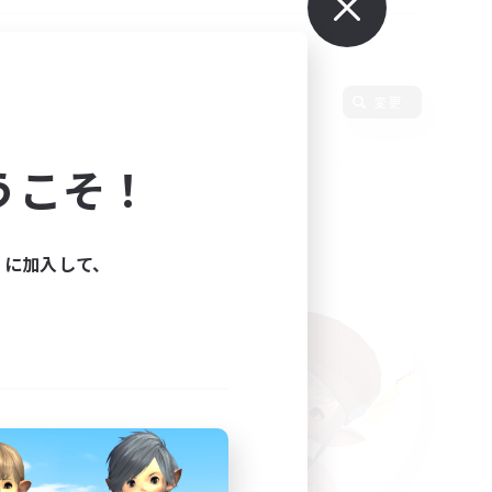
使用言語
変更
うこそ！
ィに加入して、
た。