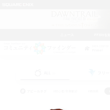
ニュース
FFXIVを
DATA CENTER
Primal
ALL
フリー
(0)
アピールタグ
#初心者/若葉歓迎
#絶挑戦
#なんでも楽しむ
#学生中心
#モブハント
#レベリング
#クリア目指し