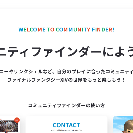
＃立ち上げメンバー募集
W
E
L
C
O
M
E
T
O
C
O
M
M
U
N
I
T
Y
F
I
N
D
E
R
!
ニティファインダーによ
ニーやリンクシェルなど、自分のプレイに合ったコミュニテ
ファイナルファンタジーXIVの世界をもっと楽しもう！
募集数 0件
集が見つかりませんでし
コミュニティファインダーの使い方
条件を変えて検索してみるでっす！