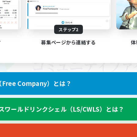
ステップ2
す
募集ページから連絡する
体
ree Company）とは？
スワールドリンクシェル（LS/CWLS）とは？
スマートフォン版へ