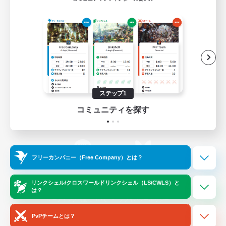
ゲームダウンロード
Official Information
/
X
News
YouTube
ステップ1
コミュニティを探す
Instagram
Twitch
フリーカンパニー（Free Company）とは？
LINE
Bluesky
リンクシェル/クロスワールドリンクシェル（LS/CWLS）と
は？
レーティング制度について
プライバシーポリシー
著作権について
サポートセンター
PvPチームとは？