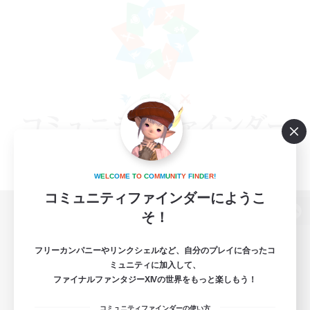
W
E
L
C
O
M
E
T
O
C
O
M
M
U
N
I
T
Y
F
I
N
D
E
R
!
コミュニティファインダーにようこ
そ！
パソコン版へ
フリーカンパニーやリンクシェルなど、自分のプレイに合ったコ
ミュニティに加入して、
ファイナルファンタジーXIVの世界をもっと楽しもう！
関連商品
e-STOREで購入
コミュニティファインダーの使い方