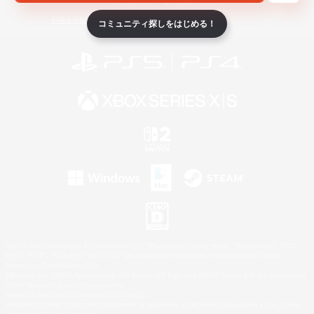
ライセンス
ルール＆ポリシー
利用者情報の外部送信について
コミュニティ探しをはじめる！
©2026 Sony Interactive Entertainment LLC."PlayStation Family Mark", "PlayStation", "PS5
logo", "PS5", "PS4 logo" and "PS4" are registered trademarks or trademarks of Sony
Interactive Entertainment Inc.
Microsoft, the XBOX Sphere mark, the Series X|S logo and XBOX Series X|S are trademarks
of the Microsoft group of companies.
Nintendo Switch is a trademark of Nintendo.
Windows is either a registered trademark or trademark of Microsoft Corporation in the United