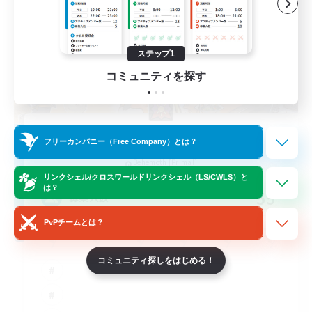
ステップ1
コミュニティを探す
Prismatic Dawn
フリーカンパニー（Free Company）とは？
追加メンバー募集
Behemoth [Primal]
リンクシェル/クロスワールドリンクシェル（LS/CWLS）と
は？
55
募集人数
PvPチームとは？
コミュニティ探しをはじめる！