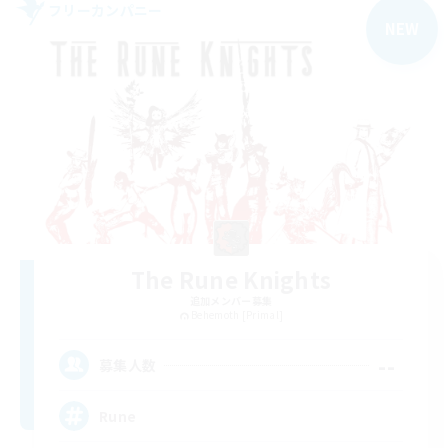
フリーカンパニー
NEW
The Rune Knights
追加メンバー募集
Behemoth [Primal]
--
募集人数
Rune