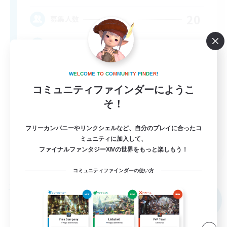
20
募集人数
BR
W
E
L
C
O
M
E
T
O
C
O
M
M
U
N
I
T
Y
F
I
N
D
E
R
!
コミュニティファインダーにようこ
そ！
フリーカンパニーやリンクシェルなど、自分のプレイに合ったコ
EN
ミュニティに加入して、
ファイナルファンタジーXIVの世界をもっと楽しもう！
詳細を見る
募集期間: 2026/09/04 まで
コミュニティファインダーの使い方
フリーカンパニー
NEW