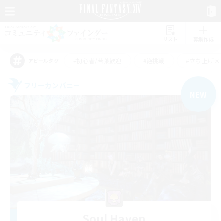
リスト
募集作成
#初心者/若葉歓迎
#絶挑戦
#立ち上げメ
アピールタグ
フリーカンパニー
NEW
Soul Haven