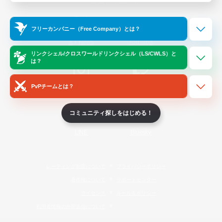
Official Information
フリーカンパニー（Free Company）とは？
/
X
News
YouTube
リンクシェル/クロスワールドリンクシェル（LS/CWLS）と
は？
PvPチームとは？
Instagram
Twitch
コミュニティ探しをはじめる！
LINE
Bluesky
レーティング制度について
プライバシーポリシー
著作権について
サポートセンター
ライセンス
ルール＆ポリシー
利用者情報の外部送信について