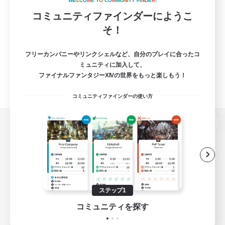
W
E
L
C
O
M
E
T
O
C
O
M
M
U
N
I
T
Y
F
I
N
D
E
R
!
コミュニティファインダーにようこ
そ！
フリーカンパニーやリンクシェルなど、自分のプレイに合ったコ
ミュニティに加入して、
ファイナルファンタジーXIVの世界をもっと楽しもう！
コミュニティファインダーの使い方
パソコン版へ
関連商品
e-STOREで購入
ステップ1
ゲームダウンロード
コミュニティを探す