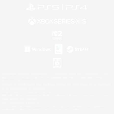
©2026 Sony Interactive Entertainment LLC."PlayStation Family Mark", "PlayStation", "PS5
logo", "PS5", "PS4 logo" and "PS4" are registered trademarks or trademarks of Sony
Interactive Entertainment Inc.
Microsoft, the XBOX Sphere mark, the Series X|S logo and XBOX Series X|S are trademarks
of the Microsoft group of companies.
Nintendo Switch is a trademark of Nintendo.
Windows is either a registered trademark or trademark of Microsoft Corporation in the United
States and/or other countries.
Mac is a trademark of Apple Inc.
©2026 Valve Corporation. Steam and the Steam logo are trademarks and/or registered
trademarks of Valve Corporation in the U.S. and/or other countries.