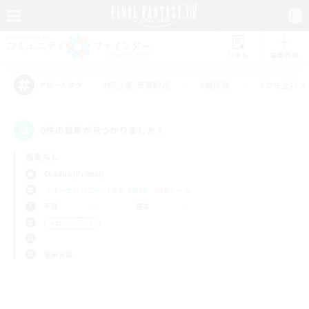
リスト
募集作成
#初心者/若葉歓迎
#絶挑戦
#立ち上げメ
アピールタグ
0件の募集が見つかりました！
指定なし
Exodus (Primal)
フリーカンパニー
LS & CWLS
PvPチーム
平日
週末
＃ロールプレイ
使用言語