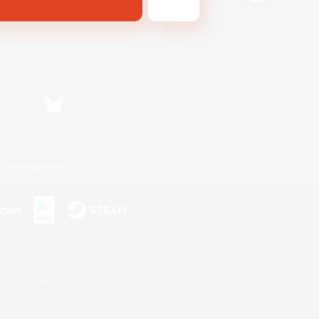
Bluesky
利用者情報の外部送信について
s or trademarks of Sony Interactive Entertainment Inc.
up of companies.
er countries.