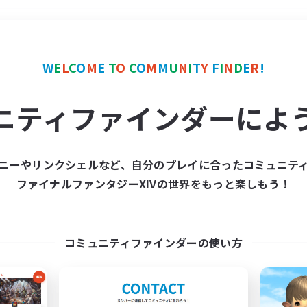
＃社会人中心
使用言語
W
E
L
C
O
M
E
T
O
C
O
M
M
U
N
I
T
Y
F
I
N
D
E
R
!
ニティファインダーによ
ニーやリンクシェルなど、自分のプレイに合ったコミュニテ
ファイナルファンタジーXIVの世界をもっと楽しもう！
募集数 0件
集が見つかりませんでし
コミュニティファインダーの使い方
条件を変えて検索してみるでっす！