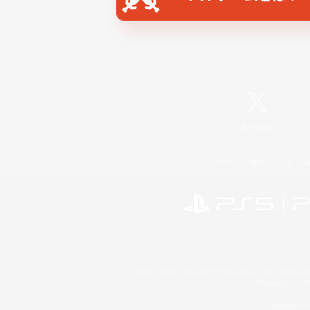
X
/
News
レーティング制度について
©2026 Sony Interactive Entertainment LLC."PlayStation
Microsoft, the 
Windows is e