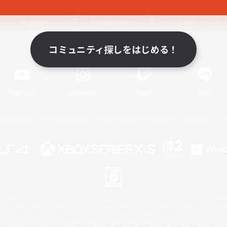
関連商品
e-STOREで購入
ゲームダウンロード
コミュニティ探しをはじめる！
Official Information
YouTube
Instagram
Twitch
LINE
著作権について
プライバシーポリシー
サポートセンター
ライセンス
ルール＆ポリシー
 Family Mark", "PlayStation", "PS5 logo", "PS5", "PS4 logo" and "PS4" are registered trademark
XBOX Sphere mark, the Series X|S logo and XBOX Series X|S are trademarks of the Microsoft gro
Nintendo Switch is a trademark of Nintendo.
ither a registered trademark or trademark of Microsoft Corporation in the United States and/or oth