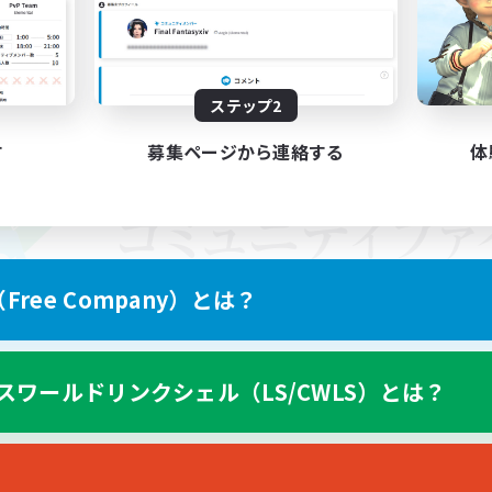
ステップ2
す
募集ページから連絡する
体
ree Company）とは？
スワールドリンクシェル（LS/CWLS）とは？
スマートフォン版へ