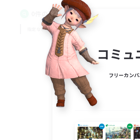
0件の募集が見つかりました！
指定なし
平日
週末
コミュ
フリーカンパ
募