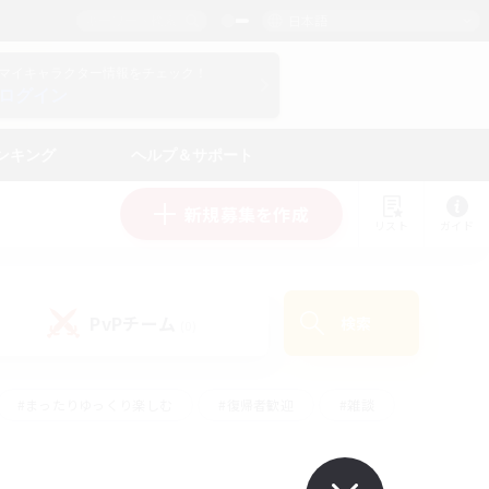
日本語
マイキャラクター情報をチェック！
ログイン
ンキング
ヘルプ＆サポート
新規募集を作成
リスト
ガイド
PvPチーム
検索
(0)
#まったりゆっくり楽しむ
#復帰者歓迎
#雑談
心
#演奏
#トレジャーハント
#ハウジング
）
#プレイヤー主催イベント