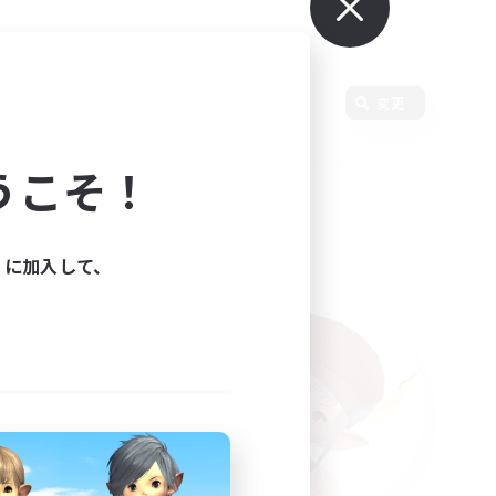
変更
うこそ！
ィに加入して、
た。