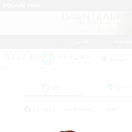
ニュース
FFXIVを
DATA CENTER
Primal
ALL
フリー
(0)
アピールタグ
#初心者/若葉歓迎
#絶挑戦
#なんでも楽しむ
#学生中心
#モブハント
#レベリング
#クリア目指し