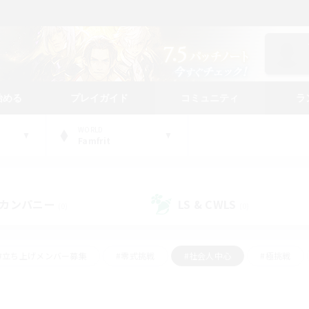
始める
プレイガイド
コミュニティ
ラ
WORLD
Famfrit
カンパニー
LS & CWLS
(0)
(0)
#立ち上げメンバー募集
#零式挑戦
#社会人中心
#極挑戦
#体験歓迎
#ロールプレイ
#ギャザラー中心
#クラフター中
て頑張る
#スクリーンショット撮影
#ミラプリ（ミラージュプリズム