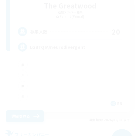
The Greatwood
追加メンバー募集
Famfrit [Primal]
20
募集人数
LGBTQIA/neurodivergent
EN
詳細を見る
募集期間: 2026/08/31 まで
フリーカンパニー