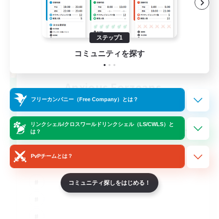
ステップ1
コミュニティを探す
Anxious Eorzeans
追加メンバー募集
フリーカンパニー（Free Company）とは？
Primal
--
リンクシェル/クロスワールドリンクシェル（LS/CWLS）と
募集人数
は？
Anxiety support
PvPチームとは？
コミュニティ探しをはじめる！