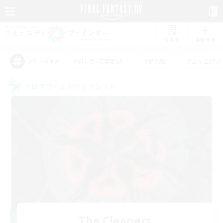
リスト
募集作成
#初心者/若葉歓迎
#絶挑戦
#立ち上げメ
アピールタグ
クロスワールドリンクシェル
The Cleaners