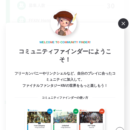
30
募集人数
FFXIV Home
W
E
L
C
O
M
E
T
O
C
O
M
M
U
N
I
T
Y
F
I
N
D
E
R
!
コミュニティファインダーにようこ
そ！
フリーカンパニーやリンクシェルなど、自分のプレイに合ったコ
EN
ミュニティに加入して、
ファイナルファンタジーXIVの世界をもっと楽しもう！
詳細を見る
募集期間: 2026/09/02 まで
コミュニティファインダーの使い方
クロスワールドリンクシェル