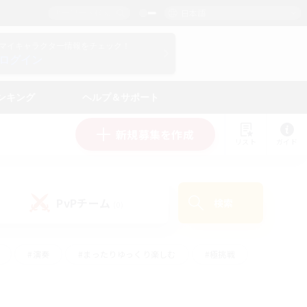
日本語
マイキャラクター情報をチェック！
ログイン
ンキング
ヘルプ＆サポート
新規募集を作成
リスト
ガイド
PvPチーム
検索
(0)
#演奏
#まったりゆっくり楽しむ
#極挑戦
#ハウジング
#レベリング
#クラフター中心
ズム）
#プレイヤー主催イベント