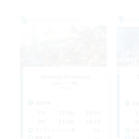
クロスワールドリンクシェル
フリー
Anxious Eorzeans
追加メンバー募集
Primal
活動時間
活
13:00
24:00
平日
平
13:00
24:00
週末
週
16
アクティブメンバー数
ア
--
募集人数
募