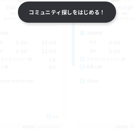
Star Seekers
The Rune Knigh
コミュニティ探しをはじめる！
追加メンバー募集
追加メンバー募集
Behemoth [Primal]
Behemoth [Primal]
動時間
活動時間
0:00
23:00
6:00
日
平日
0:00
23:00
6:00
末
週末
10
クティブメンバー数
アクティブメンバー数
80
集人数
募集人数
yone welcome!
Rune
EN
募集期間: 2026/09/03 まで
募集期間: 20