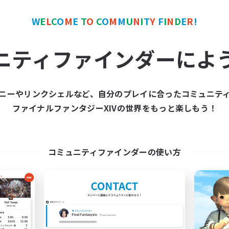
W
E
L
C
O
M
E
T
O
C
O
M
M
U
N
I
T
Y
F
I
N
D
E
R
!
カンパニー
フリーカンパニー
ニティファインダーによ
ニーやリンクシェルなど、自分のプレイに合ったコミュニテ
ファイナルファンタジーXIVの世界をもっと楽しもう！
Toca do coelho
Prismatic Da
追加メンバー募集
追加メンバー募集
Behemoth [Primal]
Behemoth [Primal]
コミュニティファインダーの使い方
動時間
活動時間
18:00
24:00
6:00
日
平日
10:00
24:00
6:00
末
週末
30
クティブメンバー数
アクティブメンバー数
20
集人数
募集人数