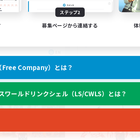
ステップ2
す
募集ページから連絡する
体
EN
募集期間: 2026/09/04 まで
募集期間: 20
ree Company）とは？
カンパニー
フリーカンパニー
スワールドリンクシェル（LS/CWLS）とは？