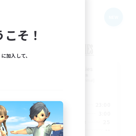
フリーカンパニー
NEW
NEW
うこそ！
ィに加入して、
wn
Sword Lilies
追加メンバー募集
Behemoth [Primal]
活動時間
23:00
14:00
23:00
平日
23:00
11:00
3:00
週末
90
25
アクティブメンバー数
55
--
募集人数