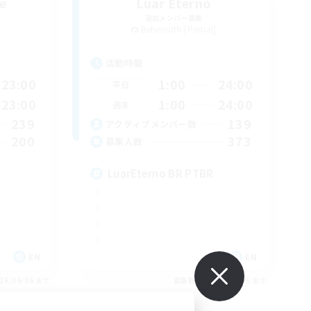
e
Luar Eterno
追加メンバー募集
Behemoth [Primal]
活動時間
23:00
1:00
24:00
平日
23:00
1:00
24:00
週末
239
139
アクティブメンバー数
200
373
募集人数
LuarEterno BR PTBR
EN
EN
26/09/06 まで
募集期間: 2026/09/05 まで