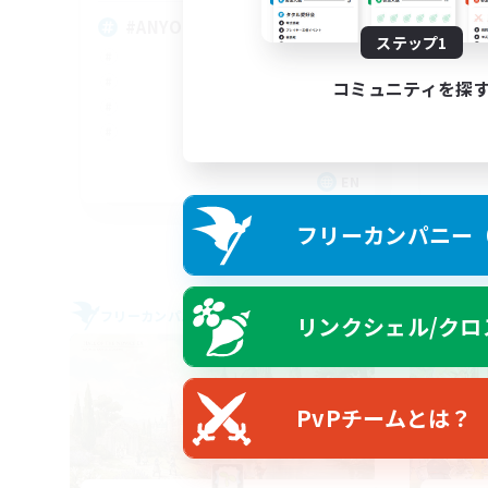
#ANYONE WELCOME
BR
ステップ1
コミュニティを探
EN
募集期間: 2026/09/05 まで
フリーカンパニー（F
フリーカンパニー
フリー
リンクシェル/クロ
PvPチームとは？