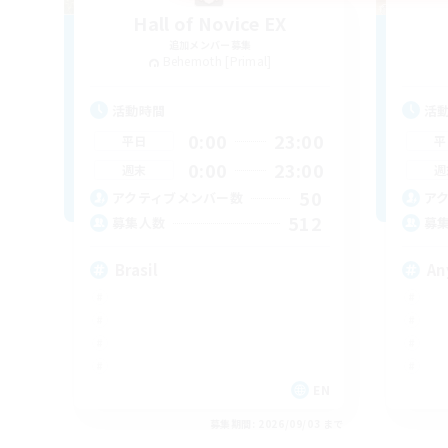
Hall of Novice EX
追加メンバー募集
Behemoth [Primal]
活動時間
活
0:00
23:00
平日
平
0:00
23:00
週末
週
50
アクティブメンバー数
ア
512
募集人数
募
Brasil
An
EN
募集期間: 2026/09/03 まで