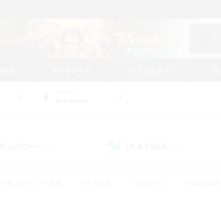
始める
プレイガイド
コミュニティ
ラ
WORLD
Behemoth
カンパニー
LS & CWLS
(18)
(15)
#立ち上げメンバー募集
#零式挑戦
#社会人中心
#復帰者歓迎
ギャザラー中心
#モブハント
#ロールプレイ
#体験歓迎
レジャーハント
#クリア目指して頑張る
#ミラプリ（ミラージュプリ