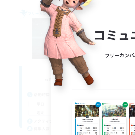
フリーカンパニー
フリー
NEW
コミュ
フリーカンパ
Tsukiyomi
追加メンバー募集
Behemoth [Primal]
活動時間
活
0:00
23:00
平日
平
0:00
23:00
週末
週
20
アクティブメンバー数
ア
100
募集人数
募