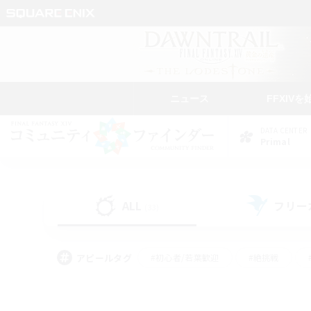
ニュース
FFXIVを
DATA CENTER
Primal
ALL
フリー
(33)
アピールタグ
#初心者/若葉歓迎
#絶挑戦
#雑談
#なんでも楽しむ
#学生中心
#
#スクリーンショット撮影
#ト