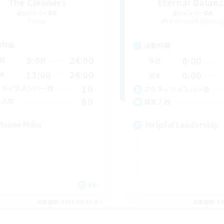
The Cleaners
Eternal Balanc
追加メンバー募集
追加メンバー募集
Primal
Behemoth [Primal]
動時間
活動時間
9:00
24:00
0:00
日
平日
13:00
24:00
0:00
末
週末
10
クティブメンバー数
アクティブメンバー数
60
集人数
募集人数
tsune Miku
Helpful Leadership
EN
募集期間: 2026/09/06 まで
募集期間: 20