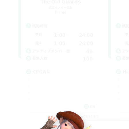
The Old Guards
追加メンバー募集
Primal
活動時間
活
1:00
24:00
平日
平
1:00
24:00
週末
週
49
アクティブメンバー数
ア
100
募集人数
募
CROWN
Ha
EN
募集期間: 2026/09/07 まで