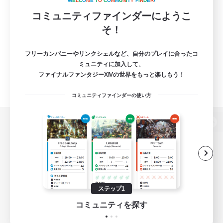
W
E
L
C
O
M
E
T
O
C
O
M
M
U
N
I
T
Y
F
I
N
D
E
R
!
コミュニティファインダーにようこ
そ！
フリーカンパニーやリンクシェルなど、自分のプレイに合ったコ
ミュニティに加入して、
ファイナルファンタジーXIVの世界をもっと楽しもう！
コミュニティファインダーの使い方
パソコン版へ
関連商品
e-STOREで購入
ステップ1
ゲームダウンロード
コミュニティを探す