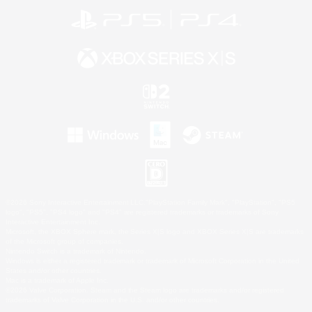
©2026 Sony Interactive Entertainment LLC."PlayStation Family Mark", "PlayStation", "PS5
logo", "PS5", "PS4 logo" and "PS4" are registered trademarks or trademarks of Sony
Interactive Entertainment Inc.
Microsoft, the XBOX Sphere mark, the Series X|S logo and XBOX Series X|S are trademarks
of the Microsoft group of companies.
Nintendo Switch is a trademark of Nintendo.
Windows is either a registered trademark or trademark of Microsoft Corporation in the United
States and/or other countries.
Mac is a trademark of Apple Inc.
©2026 Valve Corporation. Steam and the Steam logo are trademarks and/or registered
trademarks of Valve Corporation in the U.S. and/or other countries.