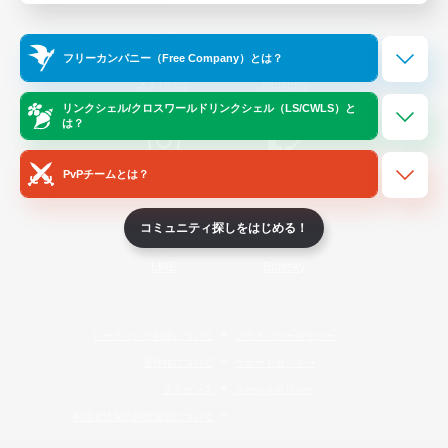
Official Information
フリーカンパニー（Free Company）とは？
/
X
News
YouTube
リンクシェル/クロスワールドリンクシェル（LS/CWLS）と
は？
PvPチームとは？
Instagram
Twitch
コミュニティ探しをはじめる！
LINE
Bluesky
レーティング制度について
プライバシーポリシー
著作権について
サポートセンター
ライセンス
ルール＆ポリシー
利用者情報の外部送信について