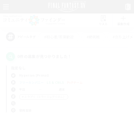
リスト
募集作成
#初心者/若葉歓迎
#絶挑戦
#立ち上げメ
アピールタグ
0件の募集が見つかりました！
指定なし
Hyperion (Primal)
フリーカンパニー
LS & CWLS
PvPチーム
平日
週末
＃ミラプリ（ミラージュプリズム）
使用言語