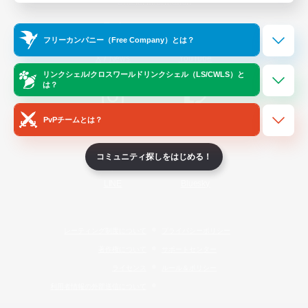
Official Information
フリーカンパニー（Free Company）とは？
/
X
News
YouTube
リンクシェル/クロスワールドリンクシェル（LS/CWLS）と
は？
PvPチームとは？
Instagram
Twitch
コミュニティ探しをはじめる！
LINE
Bluesky
レーティング制度について
プライバシーポリシー
著作権について
サポートセンター
ライセンス
ルール＆ポリシー
利用者情報の外部送信について