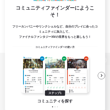
W
E
L
C
O
M
E
T
O
C
O
M
M
U
N
I
T
Y
F
I
N
D
E
R
!
コミュニティファインダーにようこ
そ！
フリーカンパニーやリンクシェルなど、自分のプレイに合ったコ
ミュニティに加入して、
ファイナルファンタジーXIVの世界をもっと楽しもう！
コミュニティファインダーの使い方
パソコン版へ
関連商品
e-STOREで購入
ステップ1
ゲームダウンロード
コミュニティを探す