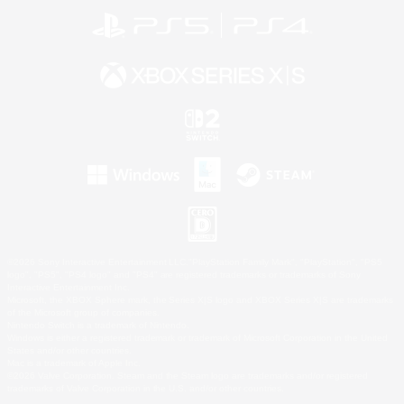
©2026 Sony Interactive Entertainment LLC."PlayStation Family Mark", "PlayStation", "PS5
logo", "PS5", "PS4 logo" and "PS4" are registered trademarks or trademarks of Sony
Interactive Entertainment Inc.
Microsoft, the XBOX Sphere mark, the Series X|S logo and XBOX Series X|S are trademarks
of the Microsoft group of companies.
Nintendo Switch is a trademark of Nintendo.
Windows is either a registered trademark or trademark of Microsoft Corporation in the United
States and/or other countries.
Mac is a trademark of Apple Inc.
©2026 Valve Corporation. Steam and the Steam logo are trademarks and/or registered
trademarks of Valve Corporation in the U.S. and/or other countries.