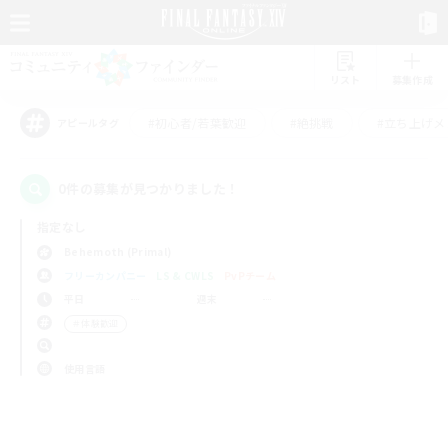
リスト
募集作成
#初心者/若葉歓迎
#絶挑戦
#立ち上げメ
アピールタグ
0件の募集が見つかりました！
指定なし
Behemoth (Primal)
フリーカンパニー
LS & CWLS
PvPチーム
平日
週末
＃体験歓迎
使用言語