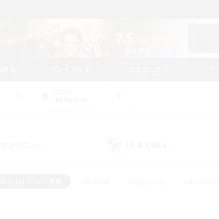
始める
プレイガイド
コミュニティ
ラ
WORLD
Behemoth
カンパニー
LS & CWLS
(0)
(0)
#立ち上げメンバー募集
#零式挑戦
#社会人中心
#まったり
体験歓迎
#クラフター中心
#ロールプレイ
#ギャザラー中心
ージュプリズム）
#スクリーンショット撮影
#クリア目指して頑張る