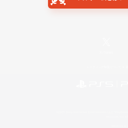
X
/
News
レーティング制度について
©2026 Sony Interactive Entertainment LLC."PlayStation
Microsoft, the 
Windows is e