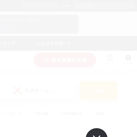
日本語
マイキャラクター情報をチェック！
ログイン
ンキング
ヘルプ＆サポート
新規募集を作成
リスト
ガイド
PvPチーム
検索
(0)
ゆっくり楽しむ
#極挑戦
#復帰者歓迎
#雑談
#ハウジング
#トレジャーハント
#レベリング
#プレイヤー主催イベント