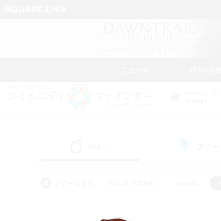
ニュース
FFXIVを
DATA CENTER
Primal
ALL
フリー
(0)
アピールタグ
#初心者/若葉歓迎
#絶挑戦
#学生中心
#なんでも楽しむ
#モブハント
#
#演奏
#ミラプリ（ミラ