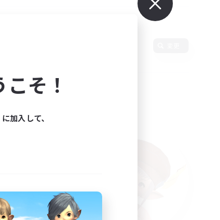
使用言語
変更
うこそ！
ィに加入して、
た。