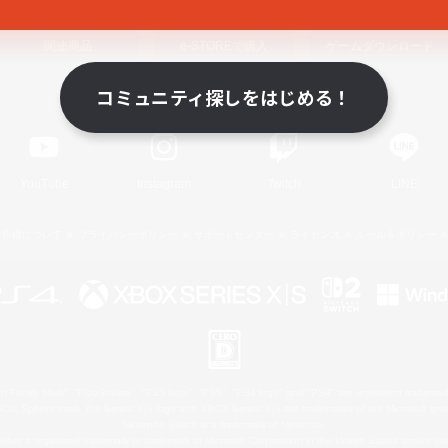
関連商品
e-STOREで購入
ゲームダウンロード
コミュニティ探しをはじめる！
Official Information
YouTube
Instagram
Twitch
LINE
著作権について
プライバシーポリシー
サポートセンター
ライセンス
ルール＆ポリシー
 Family Mark", "PlayStation", "PS5 logo", "PS5", "PS4 logo" and "PS4" are registered trademark
XBOX Sphere mark, the Series X|S logo and XBOX Series X|S are trademarks of the Microsoft gro
Nintendo Switch is a trademark of Nintendo.
ither a registered trademark or trademark of Microsoft Corporation in the United States and/or oth