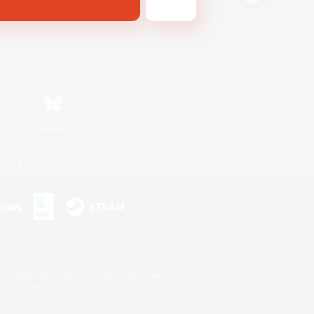
Bluesky
利用者情報の外部送信について
s or trademarks of Sony Interactive Entertainment Inc.
up of companies.
er countries.