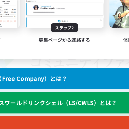
ステップ2
す
募集ページから連絡する
体
ree Company）とは？
スワールドリンクシェル（LS/CWLS）とは？
スマートフォン版へ