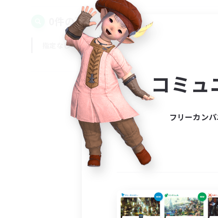
0件の募集が見つかりました！
指定なし
平日
週末
コミュ
フリーカンパ
募