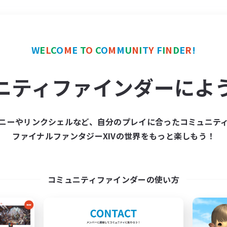
＃立ち上げメンバー募集
W
E
L
C
O
M
E
T
O
C
O
M
M
U
N
I
T
Y
F
I
N
D
E
R
!
ニティファインダーによ
ニーやリンクシェルなど、自分のプレイに合ったコミュニテ
ファイナルファンタジーXIVの世界をもっと楽しもう！
募集数 0件
集が見つかりませんでし
コミュニティファインダーの使い方
条件を変えて検索してみるでっす！