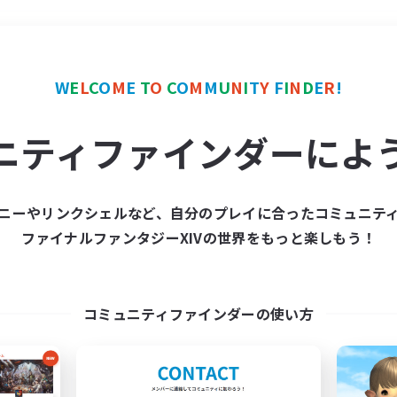
＃トレジャーハント
使用
W
E
L
C
O
M
E
T
O
C
O
M
M
U
N
I
T
Y
F
I
N
D
E
R
!
ニティファインダーによ
ニーやリンクシェルなど、自分のプレイに合ったコミュニテ
ファイナルファンタジーXIVの世界をもっと楽しもう！
募集数 0件
集が見つかりませんでし
コミュニティファインダーの使い方
条件を変えて検索してみるでっす！