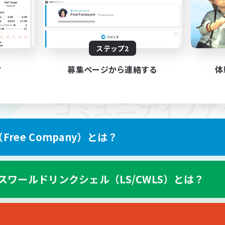
ステップ2
す
募集ページから連絡する
体
ree Company）とは？
スワールドリンクシェル（LS/CWLS）とは？
スマートフォン版へ