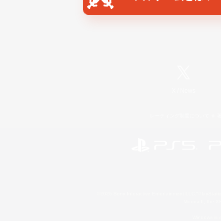
X
/
News
レーティング制度について
©2026 Sony Interactive Entertainment LLC."PlayStation
Microsoft, the 
Windows is e