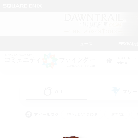
ニュース
FFXIVを
DATA CENTER
Primal
ALL
フリー
(0)
アピールタグ
#初心者/若葉歓迎
#絶挑戦
#学生中心
#なんでも楽しむ
#モブハント
#
#演奏
#ミラプリ（ミラ