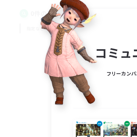
0件の募集が見つかりました！
指定なし
平日
週末
コミュ
フリーカンパ
募