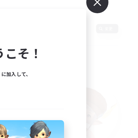
言語
変更
うこそ！
ィに加入して、
た。