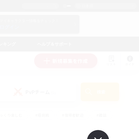
日本語
マイキャラクター情報をチェック！
ログイン
ンキング
ヘルプ＆サポート
新規募集を作成
リスト
ガイド
PvPチーム
検索
(0)
ゆっくり楽しむ
#極挑戦
#復帰者歓迎
#雑談
#ハウジング
#トレジャーハント
#レベリング
#プレイヤー主催イベント