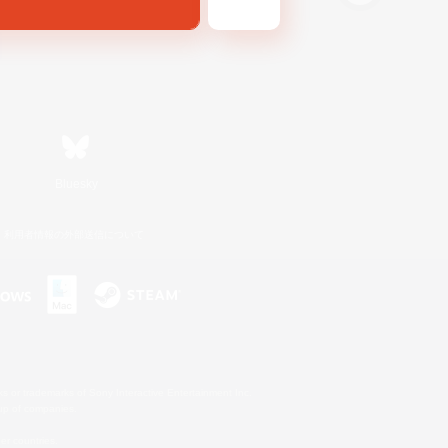
Bluesky
利用者情報の外部送信について
s or trademarks of Sony Interactive Entertainment Inc.
up of companies.
er countries.