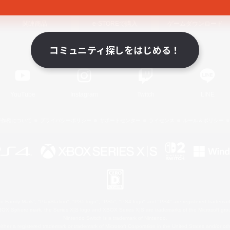
関連商品
e-STOREで購入
ゲームダウンロード
コミュニティ探しをはじめる！
Official Information
YouTube
Instagram
Twitch
LINE
著作権について
プライバシーポリシー
サポートセンター
ライセンス
ルール＆ポリシー
 Family Mark", "PlayStation", "PS5 logo", "PS5", "PS4 logo" and "PS4" are registered trademark
XBOX Sphere mark, the Series X|S logo and XBOX Series X|S are trademarks of the Microsoft gro
Nintendo Switch is a trademark of Nintendo.
ither a registered trademark or trademark of Microsoft Corporation in the United States and/or oth