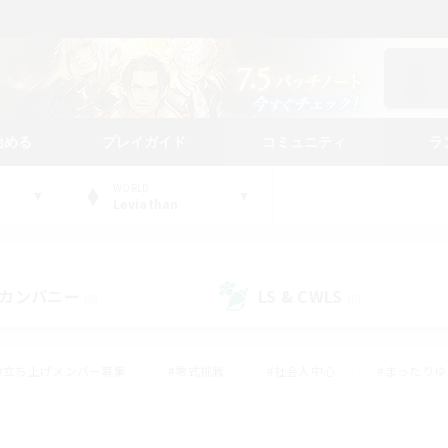
始める
プレイガイド
コミュニティ
ラ
WORLD
Leviathan
カンパニー
LS & CWLS
(0)
(0)
#立ち上げメンバー募集
#零式挑戦
#社会人中心
#まったり
体験歓迎
#クラフター中心
#ロールプレイ
#ギャザラー中心
ージュプリズム）
#スクリーンショット撮影
#クリア目指して頑張る