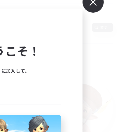
使用言語
変更
うこそ！
ィに加入して、
た。