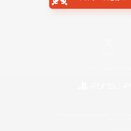
X
/
News
レーティング制度について
©2026 Sony Interactive Entertainment LLC."PlayStation
Microsoft, the 
Windows is e