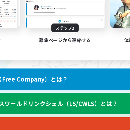
ステップ2
す
募集ページから連絡する
体
ree Company）とは？
スワールドリンクシェル（LS/CWLS）とは？
スマートフォン版へ