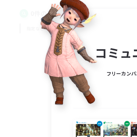
0件の募集が見つかりました！
指定なし
平日
週末
コミュ
フリーカンパ
募