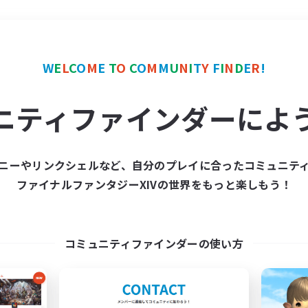
＃クリア目指して頑張る
W
E
L
C
O
M
E
T
O
C
O
M
M
U
N
I
T
Y
F
I
N
D
E
R
!
ニティファインダーによ
ニーやリンクシェルなど、自分のプレイに合ったコミュニテ
ファイナルファンタジーXIVの世界をもっと楽しもう！
募集数 0件
集が見つかりませんでし
コミュニティファインダーの使い方
条件を変えて検索してみるでっす！