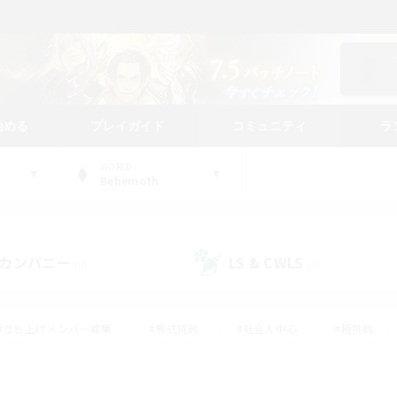
始める
プレイガイド
コミュニティ
ラ
WORLD
Behemoth
カンパニー
LS & CWLS
(0)
(0)
#立ち上げメンバー募集
#零式挑戦
#社会人中心
#極挑戦
#体験歓迎
#ロールプレイ
#ギャザラー中心
#クラフター中
て頑張る
#スクリーンショット撮影
#ミラプリ（ミラージュプリズム