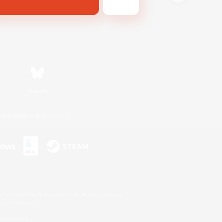
Bluesky
利用者情報の外部送信について
s or trademarks of Sony Interactive Entertainment Inc.
up of companies.
er countries.