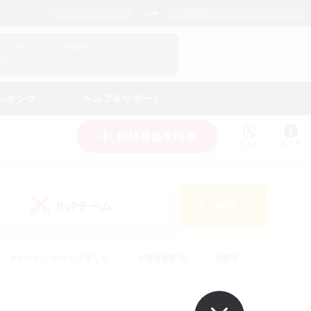
日本語
マイキャラクター情報をチェック！
ログイン
ンキング
ヘルプ＆サポート
新規募集を作成
リスト
ガイド
PvPチーム
検索
(0)
#まったりゆっくり楽しむ
#復帰者歓迎
#雑談
心
#演奏
#トレジャーハント
#ハウジング
）
#プレイヤー主催イベント