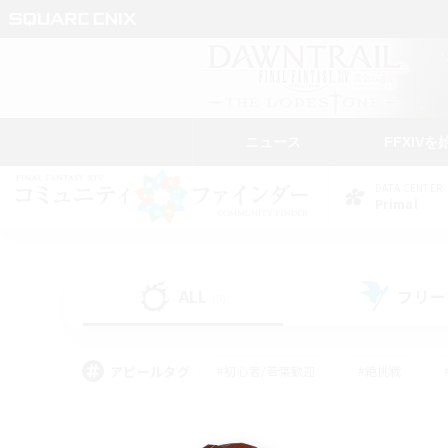
ニュース
FFXIVを
DATA CENTER
Primal
ALL
フリー
(0)
アピールタグ
#初心者/若葉歓迎
#絶挑戦
#なんでも楽しむ
#学生中心
#モブハント
#レベリング
#クリア目指し