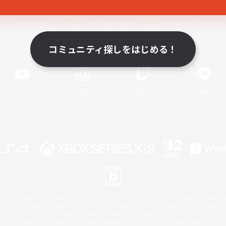
関連商品
e-STOREで購入
ゲームダウンロード
コミュニティ探しをはじめる！
Official Information
YouTube
Instagram
Twitch
LINE
著作権について
プライバシーポリシー
サポートセンター
ライセンス
ルール＆ポリシー
 Family Mark", "PlayStation", "PS5 logo", "PS5", "PS4 logo" and "PS4" are registered trademark
XBOX Sphere mark, the Series X|S logo and XBOX Series X|S are trademarks of the Microsoft gro
Nintendo Switch is a trademark of Nintendo.
ither a registered trademark or trademark of Microsoft Corporation in the United States and/or oth