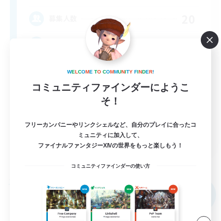
20
募集人数
BR
W
E
L
C
O
M
E
T
O
C
O
M
M
U
N
I
T
Y
F
I
N
D
E
R
!
コミュニティファインダーにようこ
そ！
フリーカンパニーやリンクシェルなど、自分のプレイに合ったコ
EN
ミュニティに加入して、
ファイナルファンタジーXIVの世界をもっと楽しもう！
詳細を見る
募集期間: 2026/09/04 まで
コミュニティファインダーの使い方
フリーカンパニー
NEW