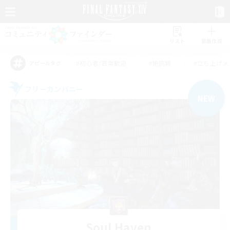
リスト
募集作成
#初心者/若葉歓迎
#絶挑戦
#立ち上げメ
アピールタグ
フリーカンパニー
NEW
Soul Haven