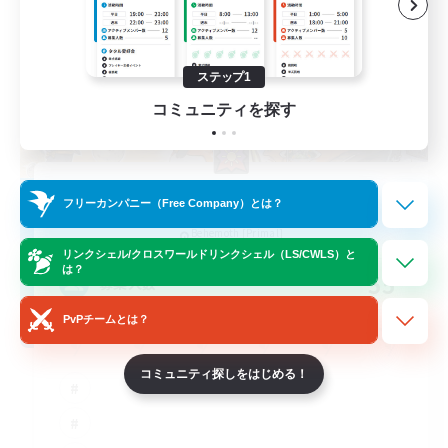
ステップ1
コミュニティを探す
Prismatic Dawn
フリーカンパニー（Free Company）とは？
追加メンバー募集
Behemoth [Primal]
リンクシェル/クロスワールドリンクシェル（LS/CWLS）と
は？
55
募集人数
PvPチームとは？
コミュニティ探しをはじめる！