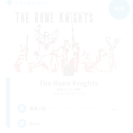
フリーカンパニー
NEW
The Rune Knights
追加メンバー募集
Behemoth [Primal]
--
募集人数
Rune