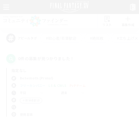
リスト
募集作成
#初心者/若葉歓迎
#絶挑戦
#立ち上げメ
アピールタグ
0件の募集が見つかりました！
指定なし
Behemoth (Primal)
フリーカンパニー
LS & CWLS
PvPチーム
平日
週末
＃復帰者歓迎
使用言語