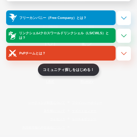
Official Information
フリーカンパニー（Free Company）とは？
/
X
News
YouTube
リンクシェル/クロスワールドリンクシェル（LS/CWLS）と
は？
PvPチームとは？
Instagram
Twitch
コミュニティ探しをはじめる！
LINE
Bluesky
レーティング制度について
プライバシーポリシー
著作権について
サポートセンター
ライセンス
ルール＆ポリシー
利用者情報の外部送信について