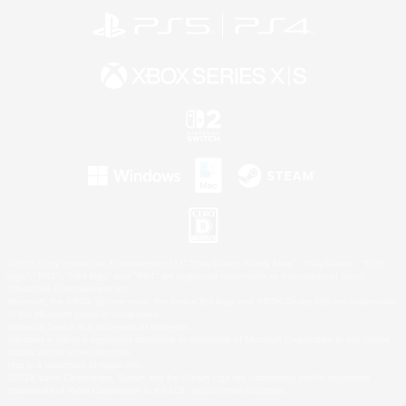
©2026 Sony Interactive Entertainment LLC."PlayStation Family Mark", "PlayStation", "PS5
logo", "PS5", "PS4 logo" and "PS4" are registered trademarks or trademarks of Sony
Interactive Entertainment Inc.
Microsoft, the XBOX Sphere mark, the Series X|S logo and XBOX Series X|S are trademarks
of the Microsoft group of companies.
Nintendo Switch is a trademark of Nintendo.
Windows is either a registered trademark or trademark of Microsoft Corporation in the United
States and/or other countries.
Mac is a trademark of Apple Inc.
©2026 Valve Corporation. Steam and the Steam logo are trademarks and/or registered
trademarks of Valve Corporation in the U.S. and/or other countries.