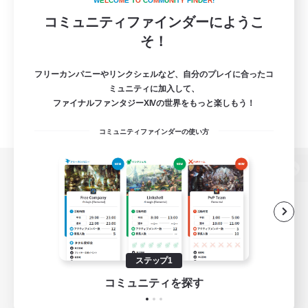
W
E
L
C
O
M
E
T
O
C
O
M
M
U
N
I
T
Y
F
I
N
D
E
R
!
コミュニティファインダーにようこ
そ！
フリーカンパニーやリンクシェルなど、自分のプレイに合ったコ
ミュニティに加入して、
ファイナルファンタジーXIVの世界をもっと楽しもう！
コミュニティファインダーの使い方
パソコン版へ
関連商品
e-STOREで購入
ステップ1
ゲームダウンロード
コミュニティを探す