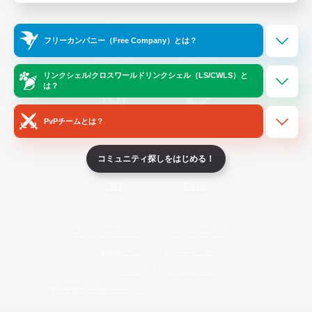
Official Information
フリーカンパニー（Free Company）とは？
/
X
News
YouTube
リンクシェル/クロスワールドリンクシェル（LS/CWLS）と
は？
PvPチームとは？
Instagram
Twitch
コミュニティ探しをはじめる！
LINE
Bluesky
レーティング制度について
プライバシーポリシー
著作権について
サポートセンター
ライセンス
ルール＆ポリシー
利用者情報の外部送信について