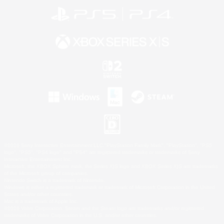
©2026 Sony Interactive Entertainment LLC."PlayStation Family Mark", "PlayStation", "PS5
logo", "PS5", "PS4 logo" and "PS4" are registered trademarks or trademarks of Sony
Interactive Entertainment Inc.
Microsoft, the XBOX Sphere mark, the Series X|S logo and XBOX Series X|S are trademarks
of the Microsoft group of companies.
Nintendo Switch is a trademark of Nintendo.
Windows is either a registered trademark or trademark of Microsoft Corporation in the United
States and/or other countries.
Mac is a trademark of Apple Inc.
©2026 Valve Corporation. Steam and the Steam logo are trademarks and/or registered
trademarks of Valve Corporation in the U.S. and/or other countries.