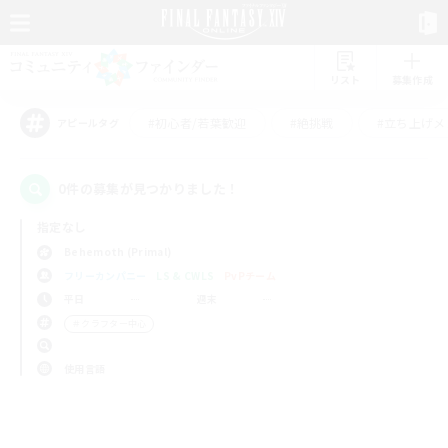
リスト
募集作成
#初心者/若葉歓迎
#絶挑戦
#立ち上げメ
アピールタグ
0件の募集が見つかりました！
指定なし
Behemoth (Primal)
フリーカンパニー
LS & CWLS
PvPチーム
平日
週末
＃クラフター中心
使用言語