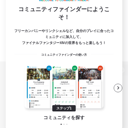
W
E
L
C
O
M
E
T
O
C
O
M
M
U
N
I
T
Y
F
I
N
D
E
R
!
コミュニティファインダーにようこ
そ！
フリーカンパニーやリンクシェルなど、自分のプレイに合ったコ
ミュニティに加入して、
ファイナルファンタジーXIVの世界をもっと楽しもう！
コミュニティファインダーの使い方
パソコン版へ
関連商品
e-STOREで購入
ステップ1
ゲームダウンロード
コミュニティを探す