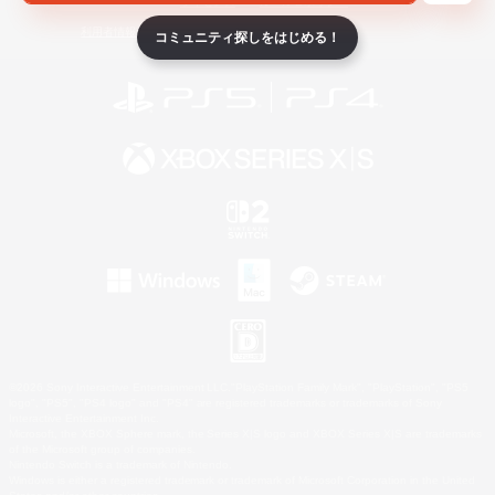
ライセンス
ルール＆ポリシー
利用者情報の外部送信について
コミュニティ探しをはじめる！
©2026 Sony Interactive Entertainment LLC."PlayStation Family Mark", "PlayStation", "PS5
logo", "PS5", "PS4 logo" and "PS4" are registered trademarks or trademarks of Sony
Interactive Entertainment Inc.
Microsoft, the XBOX Sphere mark, the Series X|S logo and XBOX Series X|S are trademarks
of the Microsoft group of companies.
Nintendo Switch is a trademark of Nintendo.
Windows is either a registered trademark or trademark of Microsoft Corporation in the United