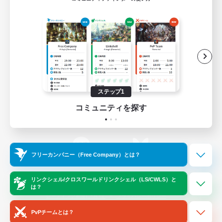
ゲームダウンロード
Official Information
/
X
News
YouTube
ステップ1
コミュニティを探す
Instagram
Twitch
フリーカンパニー（Free Company）とは？
LINE
Bluesky
リンクシェル/クロスワールドリンクシェル（LS/CWLS）と
は？
レーティング制度について
プライバシーポリシー
著作権について
サポートセンター
PvPチームとは？