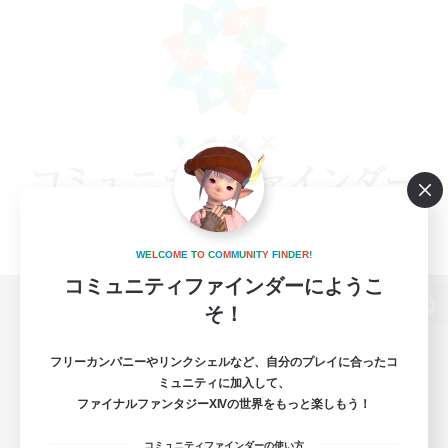
W
E
L
C
O
M
E
T
O
C
O
M
M
U
N
I
T
Y
F
I
N
D
E
R
!
コミュニティファインダーにようこ
そ！
パソコン版へ
フリーカンパニーやリンクシェルなど、自分のプレイに合ったコ
ミュニティに加入して、
ファイナルファンタジーXIVの世界をもっと楽しもう！
関連商品
e-STOREで購入
コミュニティファインダーの使い方