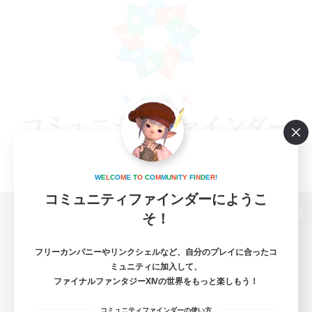
W
E
L
C
O
M
E
T
O
C
O
M
M
U
N
I
T
Y
F
I
N
D
E
R
!
コミュニティファインダーにようこ
そ！
パソコン版へ
フリーカンパニーやリンクシェルなど、自分のプレイに合ったコ
ミュニティに加入して、
ファイナルファンタジーXIVの世界をもっと楽しもう！
関連商品
e-STOREで購入
コミュニティファインダーの使い方