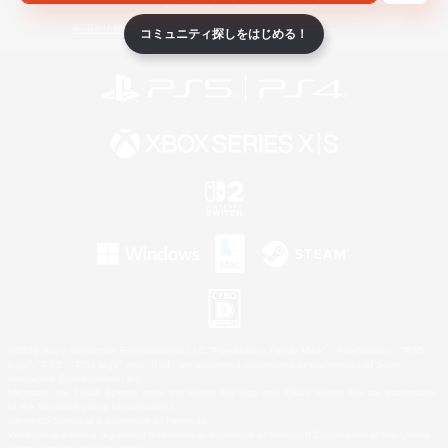
ライセンス
ルール＆ポリシー
利用者情報の外部送信について
コミュニティ探しをはじめる！
©2026 Sony Interactive Entertainment LLC."PlayStation Family Mark", "PlayStation", "PS5
logo", "PS5", "PS4 logo" and "PS4" are registered trademarks or trademarks of Sony
Interactive Entertainment Inc.
Microsoft, the XBOX Sphere mark, the Series X|S logo and XBOX Series X|S are trademarks
of the Microsoft group of companies.
Nintendo Switch is a trademark of Nintendo.
Windows is either a registered trademark or trademark of Microsoft Corporation in the United