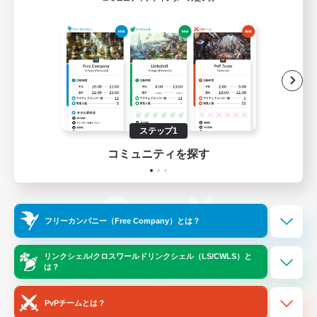
ゲームダウンロード
Official Information
/
X
News
YouTube
ステップ1
コミュニティを探す
Instagram
Twitch
フリーカンパニー（Free Company）とは？
LINE
Bluesky
リンクシェル/クロスワールドリンクシェル（LS/CWLS）と
は？
レーティング制度について
プライバシーポリシー
著作権について
サポートセンター
PvPチームとは？