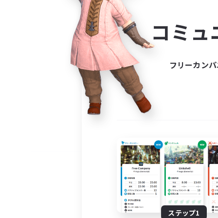
コミ
コミュ
コミュニ
自分に合っ
フリーカンパ
ステップ1