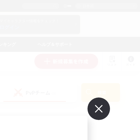
日本語
マイキャラクター情報をチェック！
ログイン
ンキング
ヘルプ＆サポート
新規募集を作成
リスト
ガイド
PvPチーム
検索
(0)
で