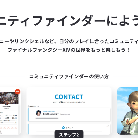
ュニティメンバーを集め
ニティファインダーによ
ティファインダーは、一緒に冒険する仲間を募集することが
た仲間を集めて、ファイナルファンタジーXIVの世界をもっ
ニーやリンクシェルなど、自分のプレイに合ったコミュニテ
ファイナルファンタジーXIVの世界をもっと楽しもう！
新規募集を作成する
コミュニティファインダーの使い方
ステップ2