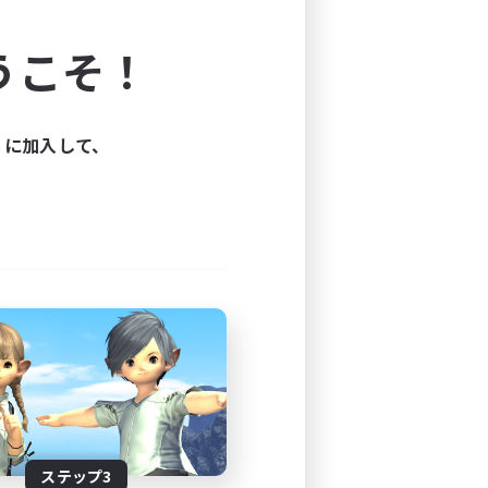
よう！
うこそ！
できます。
と楽しもう！
ィに加入して、
ステップ3