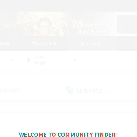
始める
プレイガイド
コミュニティ
ラ
WORLD
Aegis
カンパニー
LS & CWLS
(27)
(110)
コミュニティファインダー
W
E
L
C
O
M
E
T
O
C
O
M
M
U
N
I
T
Y
F
I
N
D
E
R
!