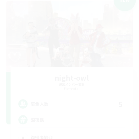
night-owl
追加メンバー募集
Elemental
5
募集人数
深夜民
復帰者歓迎