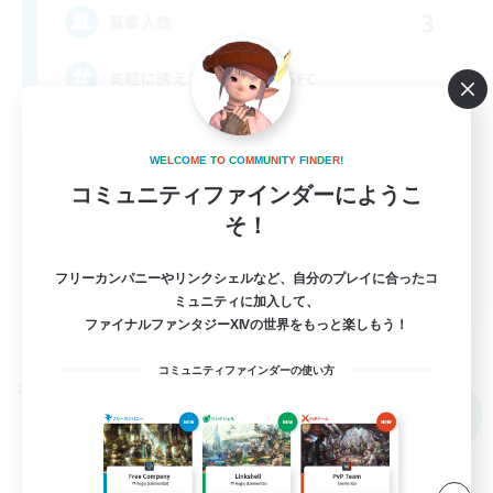
3
募集人数
気軽に誘えて気軽に断れるFC
初心者/若葉歓迎
W
E
L
C
O
M
E
T
O
C
O
M
M
U
N
I
T
Y
F
I
N
D
E
R
!
まったりゆっくり楽しむ
コミュニティファインダーにようこ
雑談
そ！
なんでも楽しむ
フリーカンパニーやリンクシェルなど、自分のプレイに合ったコ
JA
ミュニティに加入して、
ファイナルファンタジーXIVの世界をもっと楽しもう！
詳細を見る
募集期間: 2026/09/05 まで
コミュニティファインダーの使い方
クロスワールドリンクシェル
NEW