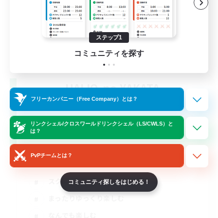
ステップ1
コミュニティを探す
HAIJO-no-YAKATA
追加メンバー募集
フリーカンパニー（Free Company）とは？
Elemental
リンクシェル/クロスワールドリンクシェル（LS/CWLS）と
8
募集人数
は？
Discord鯖(vc任意)
PvPチームとは？
スクリーンショット撮影
コミュニティ探しをはじめる！
まったりゆっくり楽しむ
なんでも楽しむ