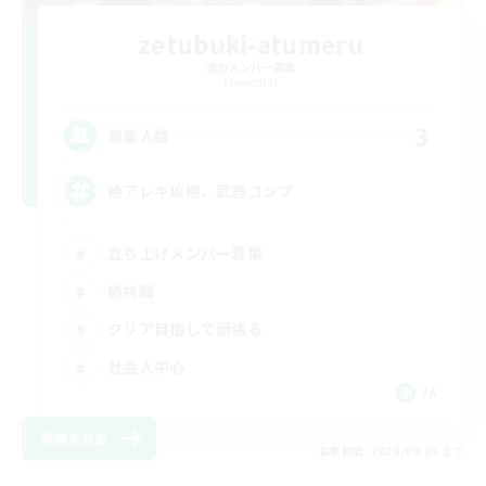
zetubuki-atumeru
追加メンバー募集
Elemental
3
募集人数
絶アレキ攻略、武器コンプ
立ち上げメンバー募集
絶挑戦
クリア目指して頑張る
社会人中心
JA
詳細を見る
募集期間: 2026/09/05 まで