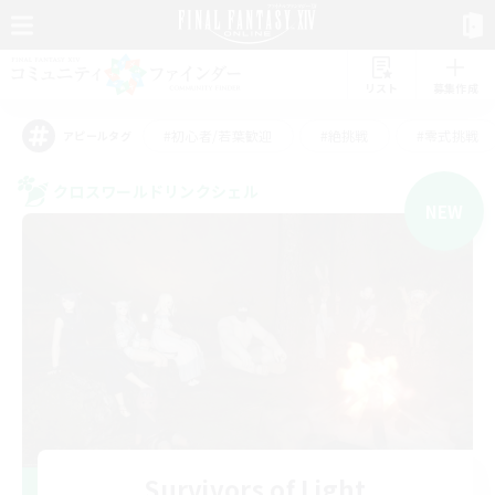
リスト
募集作成
#初心者/若葉歓迎
#絶挑戦
#零式挑戦
アピールタグ
クロスワールドリンクシェル
NEW
Survivors of Light