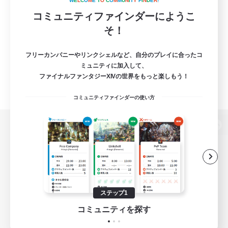
W
E
L
C
O
M
E
T
O
C
O
M
M
U
N
I
T
Y
F
I
N
D
E
R
!
コミュニティファインダーにようこ
そ！
フリーカンパニーやリンクシェルなど、自分のプレイに合ったコ
ミュニティに加入して、
ファイナルファンタジーXIVの世界をもっと楽しもう！
コミュニティファインダーの使い方
パソコン版へ
関連商品
e-STOREで購入
ステップ1
ゲームダウンロード
コミュニティを探す