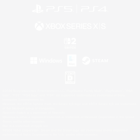
©2026 Sony Interactive Entertainment LLC."PlayStation Family Mark", "PlayStation", "PS5
logo", "PS5", "PS4 logo" and "PS4" are registered trademarks or trademarks of Sony
Interactive Entertainment Inc.
Microsoft, the XBOX Sphere mark, the Series X|S logo and XBOX Series X|S are trademarks
of the Microsoft group of companies.
Nintendo Switch is a trademark of Nintendo.
Windows is either a registered trademark or trademark of Microsoft Corporation in the United
States and/or other countries.
Mac is a trademark of Apple Inc.
©2026 Valve Corporation. Steam and the Steam logo are trademarks and/or registered
trademarks of Valve Corporation in the U.S. and/or other countries.