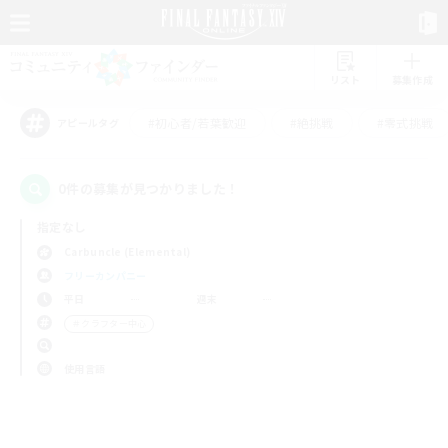
リスト
募集作成
#初心者/若葉歓迎
#絶挑戦
#零式挑戦
アピールタグ
0件の募集が見つかりました！
指定なし
Carbuncle (Elemental)
フリーカンパニー
平日
週末
＃クラフター中心
使用言語