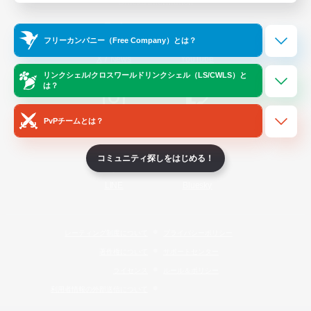
Official Information
フリーカンパニー（Free Company）とは？
/
X
News
YouTube
リンクシェル/クロスワールドリンクシェル（LS/CWLS）と
は？
PvPチームとは？
Instagram
Twitch
コミュニティ探しをはじめる！
LINE
Bluesky
レーティング制度について
プライバシーポリシー
著作権について
サポートセンター
ライセンス
ルール＆ポリシー
利用者情報の外部送信について