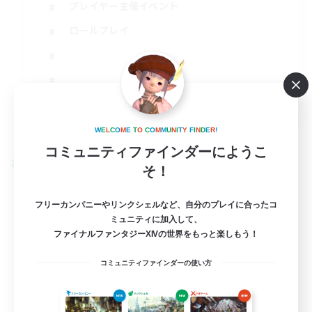
プレイヤー主催イベント
ロールプレイ
JA
詳細を見る
W
E
L
C
O
M
E
T
O
C
O
M
M
U
N
I
T
Y
F
I
N
D
E
R
!
募集期間: 2026/08/30 まで
コミュニティファインダーにようこ
クロスワールドリンクシェル
そ！
フリーカンパニーやリンクシェルなど、自分のプレイに合ったコ
ミュニティに加入して、
ファイナルファンタジーXIVの世界をもっと楽しもう！
コミュニティファインダーの使い方