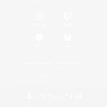
/
X
News
YouTube
Instagram
Twitch
LINE
Bluesky
レーティング制度について
プライバシーポリシー
著作権について
サポートセンター
ライセンス
ルール＆ポリシー
利用者情報の外部送信について