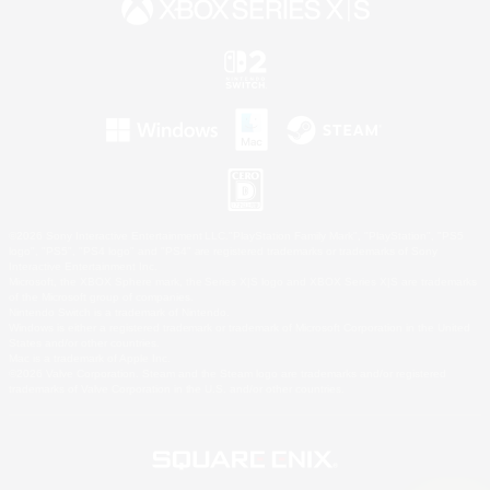
©2026 Sony Interactive Entertainment LLC."PlayStation Family Mark", "PlayStation", "PS5
logo", "PS5", "PS4 logo" and "PS4" are registered trademarks or trademarks of Sony
Interactive Entertainment Inc.
Microsoft, the XBOX Sphere mark, the Series X|S logo and XBOX Series X|S are trademarks
of the Microsoft group of companies.
Nintendo Switch is a trademark of Nintendo.
Windows is either a registered trademark or trademark of Microsoft Corporation in the United
States and/or other countries.
Mac is a trademark of Apple Inc.
©2026 Valve Corporation. Steam and the Steam logo are trademarks and/or registered
trademarks of Valve Corporation in the U.S. and/or other countries.