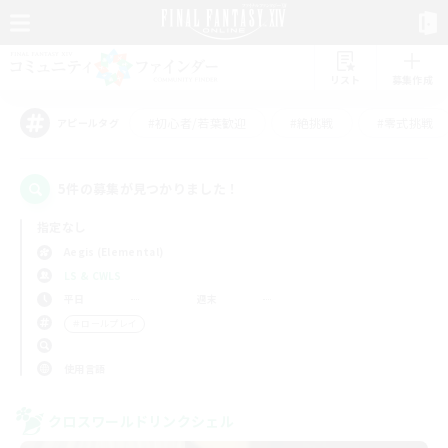
リスト
募集作成
#初心者/若葉歓迎
#絶挑戦
#零式挑戦
アピールタグ
5件の募集が見つかりました！
指定なし
Aegis (Elemental)
LS & CWLS
平日
週末
＃ロールプレイ
使用言語
クロスワールドリンクシェル