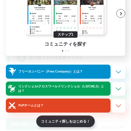
MIRAI drama club
追加メンバー募集
Elemental
ステップ1
--
募集人数
コミュニティを探す
皆で盛り上げる演劇サークル
フリーカンパニー（Free Company）とは？
初心者/若葉歓迎
プレイヤー主催イベント
リンクシェル/クロスワールドリンクシェル（LS/CWLS）と
は？
ロールプレイ
なんでも楽しむ
PvPチームとは？
JA
コミュニティ探しをはじめる！
詳細を見る
募集期間: 2026/08/27 まで