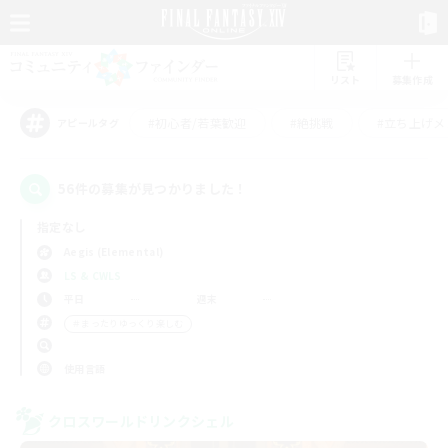
リスト
募集作成
#初心者/若葉歓迎
#絶挑戦
#立ち上げメ
アピールタグ
56件の募集が見つかりました！
指定なし
Aegis (Elemental)
LS & CWLS
平日
週末
＃まったりゆっくり楽しむ
使用言語
クロスワールドリンクシェル