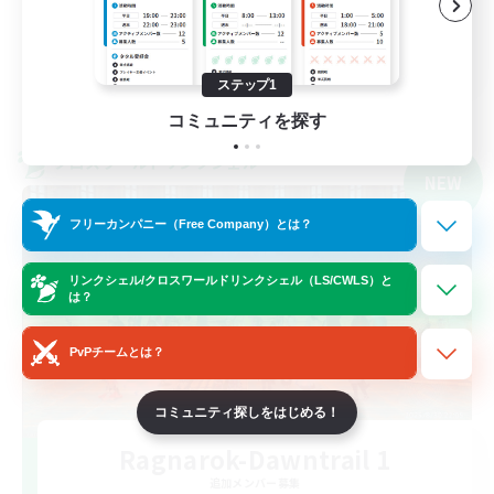
ミラプリ（ミラージュプリズム）
JA
ステップ1
詳細を見る
募集期間: 2026/09/07 まで
コミュニティを探す
クロスワールドリンクシェル
NEW
フリーカンパニー（Free Company）とは？
リンクシェル/クロスワールドリンクシェル（LS/CWLS）と
は？
PvPチームとは？
コミュニティ探しをはじめる！
Ragnarok-Dawntrail 1
追加メンバー募集