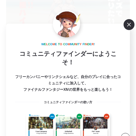
W
E
L
C
O
M
E
T
O
C
O
M
M
U
N
I
T
Y
F
I
N
D
E
R
!
HAIJO-no-YAKATA
コミュニティファインダーにようこ
追加メンバー募集
そ！
Elemental
8
募集人数
フリーカンパニーやリンクシェルなど、自分のプレイに合ったコ
ミュニティに加入して、
ファイナルファンタジーXIVの世界をもっと楽しもう！
Discord鯖(vc任意)
コミュニティファインダーの使い方
スクリーンショット撮影
まったりゆっくり楽しむ
なんでも楽しむ