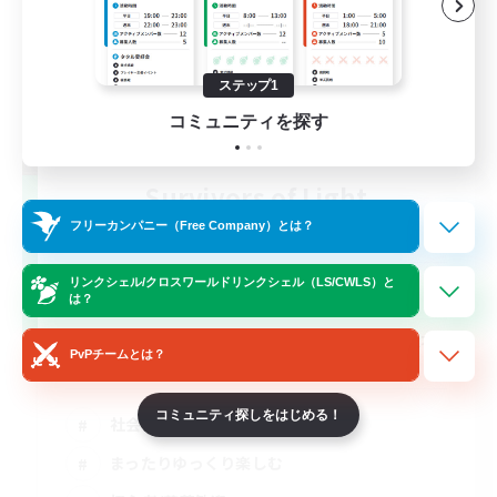
ステップ1
コミュニティを探す
Survivors of Light
追加メンバー募集
フリーカンパニー（Free Company）とは？
Elemental
5
リンクシェル/クロスワールドリンクシェル（LS/CWLS）と
募集人数
は？
ヒカセンｘデッドバイデイライト(DBD) DC不
PvPチームとは？
問
コミュニティ探しをはじめる！
社会人中心
まったりゆっくり楽しむ