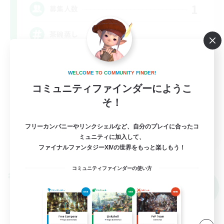
1
募集人数
茶碗蒸し
極挑戦
W
E
L
C
O
M
E
T
O
C
O
M
M
U
N
I
T
Y
F
I
N
D
E
R
!
クリア目指して頑張る
コミュニティファインダーにようこ
なんでも楽しむ
そ！
初心者/若葉歓迎
JA
フリーカンパニーやリンクシェルなど、自分のプレイに合ったコ
ミュニティに加入して、
詳細を見る
ファイナルファンタジーXIVの世界をもっと楽しもう！
募集期間: 2026/09/05 まで
コミュニティファインダーの使い方
クロスワールドリンクシェル
NEW