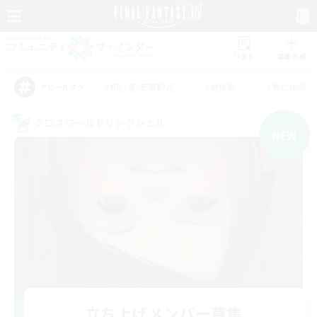
リスト
募集作成
#初心者/若葉歓迎
#絶挑戦
#零式挑戦
アピールタグ
クロスワールドリンクシェル
NEW
立ち上げメンバー募集