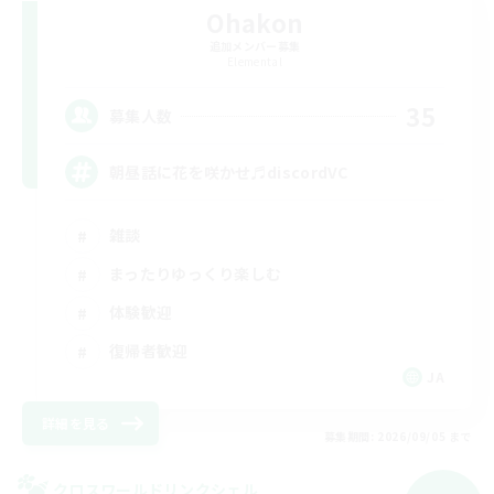
Ohakon
追加メンバー募集
Elemental
35
募集人数
朝昼話に花を咲かせ♬discordVC
雑談
まったりゆっくり楽しむ
体験歓迎
復帰者歓迎
JA
詳細を見る
募集期間: 2026/09/05 まで
クロスワールドリンクシェル