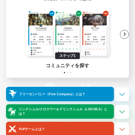
ゲームダウンロード
Official Information
/
X
News
YouTube
ステップ1
コミュニティを探す
Instagram
Twitch
フリーカンパニー（Free Company）とは？
LINE
Bluesky
リンクシェル/クロスワールドリンクシェル（LS/CWLS）と
は？
レーティング制度について
プライバシーポリシー
著作権について
サポートセンター
PvPチームとは？