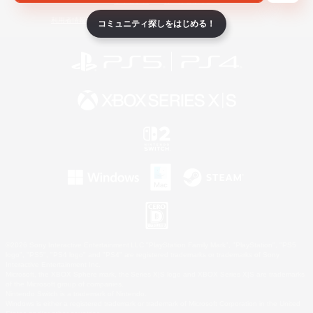
ライセンス
ルール＆ポリシー
利用者情報の外部送信について
コミュニティ探しをはじめる！
©2026 Sony Interactive Entertainment LLC."PlayStation Family Mark", "PlayStation", "PS5
logo", "PS5", "PS4 logo" and "PS4" are registered trademarks or trademarks of Sony
Interactive Entertainment Inc.
Microsoft, the XBOX Sphere mark, the Series X|S logo and XBOX Series X|S are trademarks
of the Microsoft group of companies.
Nintendo Switch is a trademark of Nintendo.
Windows is either a registered trademark or trademark of Microsoft Corporation in the United