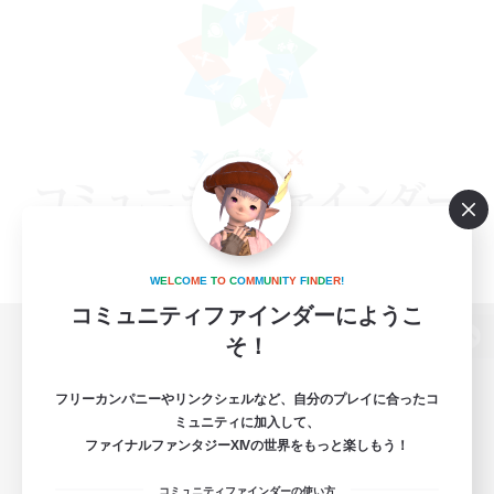
W
E
L
C
O
M
E
T
O
C
O
M
M
U
N
I
T
Y
F
I
N
D
E
R
!
コミュニティファインダーにようこ
そ！
パソコン版へ
フリーカンパニーやリンクシェルなど、自分のプレイに合ったコ
ミュニティに加入して、
ファイナルファンタジーXIVの世界をもっと楽しもう！
関連商品
e-STOREで購入
コミュニティファインダーの使い方