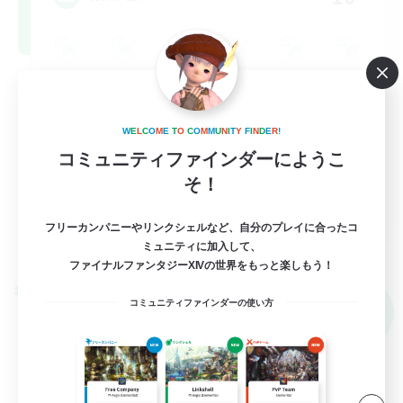
ロールプレイ
なんでも楽しむ
W
E
L
C
O
M
E
T
O
C
O
M
M
U
N
I
T
Y
F
I
N
D
E
R
!
雑談
コミュニティファインダーにようこ
初心者/若葉歓迎
そ！
JA
フリーカンパニーやリンクシェルなど、自分のプレイに合ったコ
詳細を見る
ミュニティに加入して、
募集期間: 2026/09/05 まで
ファイナルファンタジーXIVの世界をもっと楽しもう！
クロスワールドリンクシェル
コミュニティファインダーの使い方
NEW