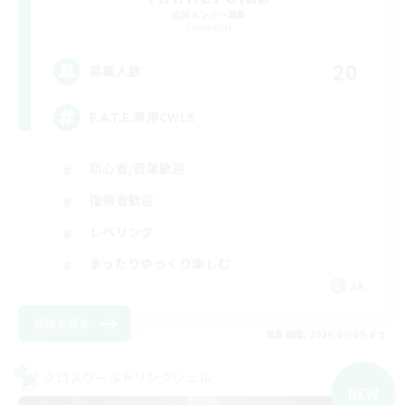
追加メンバー募集
Elemental
20
募集人数
F.A.T.E.専用CWLS
初心者/若葉歓迎
復帰者歓迎
レベリング
まったりゆっくり楽しむ
JA
詳細を見る
募集期間: 2026/09/05 まで
クロスワールドリンクシェル
NEW