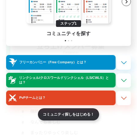
ステップ1
コミュニティを探す
立ち上げメンバー募集
Elemental
フリーカンパニー（Free Company）とは？
5
募集人数
リンクシェル/クロスワールドリンクシェル（LS/CWLS）と
大人の集会所
は？
PvPチームとは？
立ち上げメンバー募集
極挑戦
コミュニティ探しをはじめる！
なんでも楽しむ
まったりゆっくり楽しむ