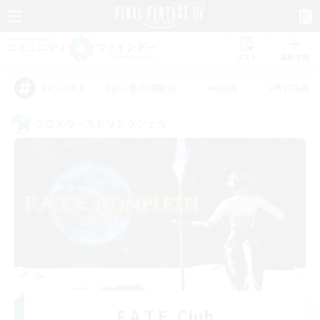
リスト
募集作成
#初心者/若葉歓迎
#絶挑戦
#零式挑戦
アピールタグ
クロスワールドリンクシェル
F.A.T.E. Club