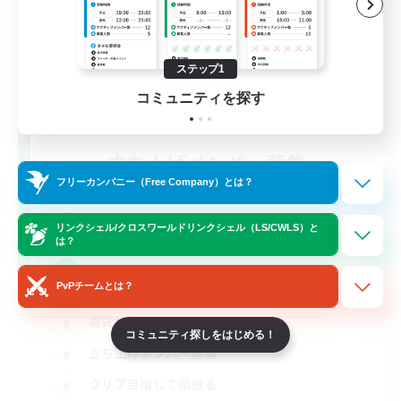
ステップ1
コミュニティを探す
立ち上げメンバー募集
Elemental
フリーカンパニー（Free Company）とは？
4
募集人数
リンクシェル/クロスワールドリンクシェル（LS/CWLS）と
は？
DC不問
PvPチームとは？
零式挑戦
コミュニティ探しをはじめる！
立ち上げメンバー募集
クリア目指して頑張る