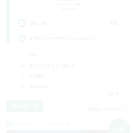
追加メンバー募集
Elemental
35
募集人数
朝昼話に花を咲かせ♬discordVC
雑談
まったりゆっくり楽しむ
体験歓迎
復帰者歓迎
JA
詳細を見る
募集期間: 2026/09/07 まで
クロスワールドリンクシェル
NEW