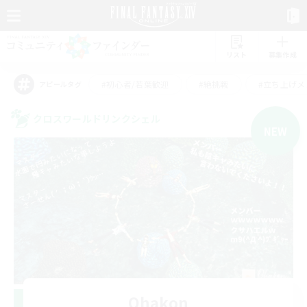
リスト
募集作成
#初心者/若葉歓迎
#絶挑戦
#立ち上げメ
アピールタグ
クロスワールドリンクシェル
NEW
Ohakon