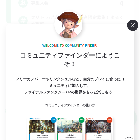
4
募集人数
フリトラ/若葉/高難度初心者限定募集！ゆるく
極攻略
初心者/若葉歓迎
W
E
L
C
O
M
E
T
O
C
O
M
M
U
N
I
T
Y
F
I
N
D
E
R
!
極挑戦
コミュニティファインダーにようこ
まったりゆっくり楽しむ
そ！
クリア目指して頑張る
フリーカンパニーやリンクシェルなど、自分のプレイに合ったコ
JA
ミュニティに加入して、
ファイナルファンタジーXIVの世界をもっと楽しもう！
詳細を見る
募集期間: 2026/09/07 まで
コミュニティファインダーの使い方
クロスワールドリンクシェル
NEW