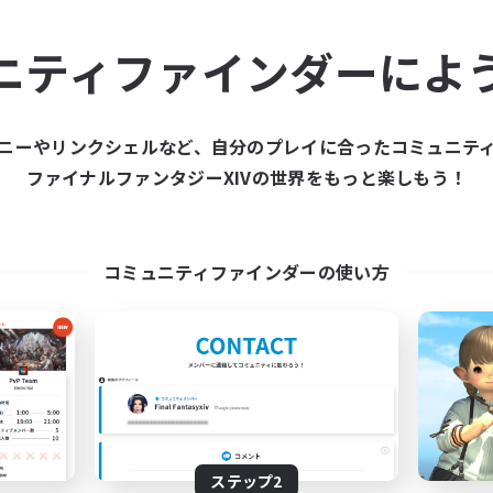
ュニティメンバーを集め
ニティファインダーによ
ティファインダーは、一緒に冒険する仲間を募集することが
た仲間を集めて、ファイナルファンタジーXIVの世界をもっ
ニーやリンクシェルなど、自分のプレイに合ったコミュニテ
ファイナルファンタジーXIVの世界をもっと楽しもう！
新規募集を作成する
コミュニティファインダーの使い方
ステップ2