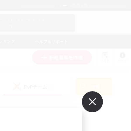
日本語
マイキャラクター情報をチェック！
ログイン
ンキング
ヘルプ＆サポート
新規募集を作成
リスト
ガイド
PvPチーム
検索
(0)
で