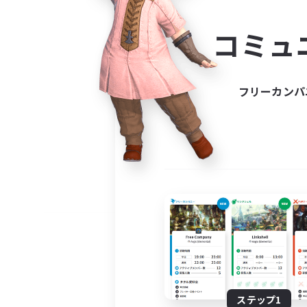
コミ
コミュ
コミュニ
自分に合っ
フリーカンパ
ステップ1