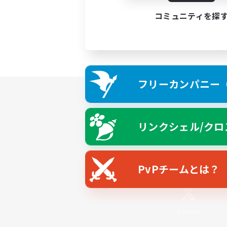
コミュニティを探
フリーカンパニー（F
リンクシェル/クロ
PvPチームとは？
X
/
News