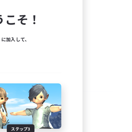
よう！
うこそ！
できます。
と楽しもう！
ィに加入して、
ステップ3