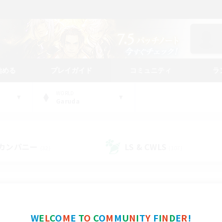
始める
プレイガイド
コミュニティ
ラ
WORLD
Garuda
カンパニー
LS & CWLS
(32)
(107)
コミュニティファインダー
W
E
L
C
O
M
E
T
O
C
O
M
M
U
N
I
T
Y
F
I
N
D
E
R
!