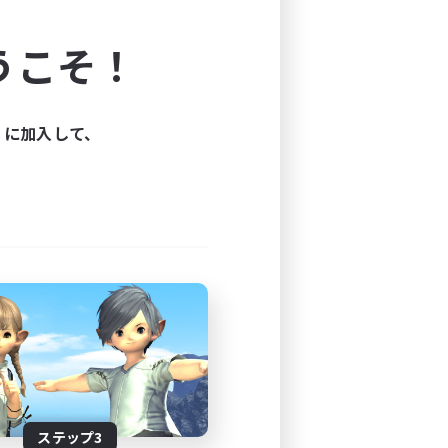
よう！
うこそ！
できます。
と楽しもう！
ィに加入して、
ステップ3