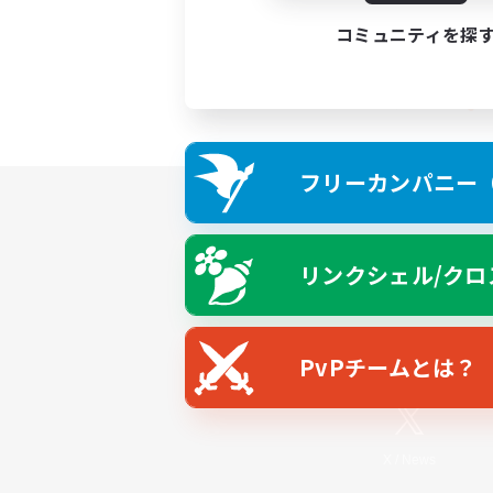
コミュニティを探
フリーカンパニー（F
リンクシェル/クロ
PvPチームとは？
X
/
News