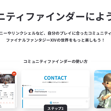
ュニティメンバーを集め
ニティファインダーによ
ティファインダーは、一緒に冒険する仲間を募集することが
た仲間を集めて、ファイナルファンタジーXIVの世界をもっ
ニーやリンクシェルなど、自分のプレイに合ったコミュニテ
ファイナルファンタジーXIVの世界をもっと楽しもう！
新規募集を作成する
コミュニティファインダーの使い方
ステップ2