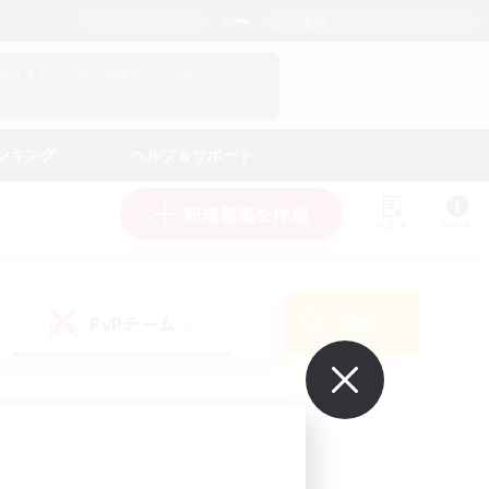
日本語
マイキャラクター情報をチェック！
ログイン
ンキング
ヘルプ＆サポート
新規募集を作成
リスト
ガイド
PvPチーム
検索
(0)
で