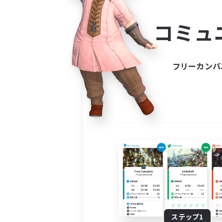
コミ
コミュ
コミュニ
自分に合っ
フリーカンパ
ステップ1