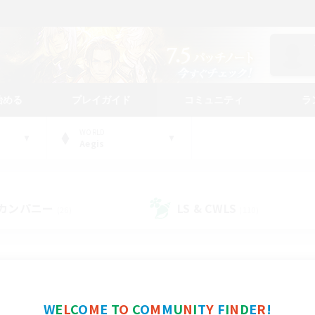
始める
プレイガイド
コミュニティ
ラ
WORLD
Aegis
カンパニー
LS & CWLS
(26)
(110)
コミュニティファインダー
W
E
L
C
O
M
E
T
O
C
O
M
M
U
N
I
T
Y
F
I
N
D
E
R
!