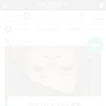
リスト
募集作成
#初心者/若葉歓迎
#絶挑戦
#立ち上げメ
アピールタグ
クロスワールドリンクシェル
NEW
立ち上げメンバー募集