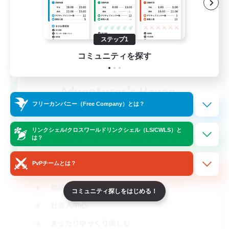
ステップ1
コミュニティを探す
Adventurer's Haven
追加メンバー募集
フリーカンパニー（Free Company）とは？
Elemental
5
リンクシェル/クロスワールドリンクシェル（LS/CWLS）と
募集人数
は？
PvPチームとは？
雑談
コミュニティ探しをはじめる！
社会人中心
まったりゆっくり楽しむ