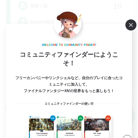
10
募集人数
Discord(VCTC
雑談
W
E
L
C
O
M
E
T
O
C
O
M
M
U
N
I
T
Y
F
I
N
D
E
R
!
まったりゆっくり楽しむ
コミュニティファインダーにようこ
なんでも楽しむ
そ！
立ち上げメンバー募集
フリーカンパニーやリンクシェルなど、自分のプレイに合ったコ
JA
ミュニティに加入して、
ファイナルファンタジーXIVの世界をもっと楽しもう！
詳細を見る
募集期間: 2026/09/08 まで
コミュニティファインダーの使い方
クロスワールドリンクシェル
NEW