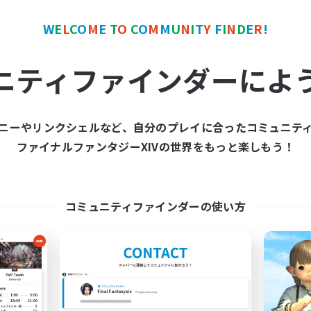
ご活用ください。
ほとんどせず、他コミュニティの活動がメインでFCはただ所属してい
W
E
L
C
O
M
E
T
O
C
O
M
M
U
N
I
T
Y
F
I
N
D
E
R
!
ルの方は、当FCの雰囲気とはミスマッチになってしまうかもしれませ
ニティファインダーによ
流れで「何かコンテンツいきますか～」という流れ、もちろん参加自由
ジットランキング１位～５位内を上下。
ニーやリンクシェルなど、自分のプレイに合ったコミュニテ
スターはDarklapisだが実質のマスターはLazuli Midnaightです。
ファイナルファンタジーXIVの世界をもっと楽しもう！
マスターの相談役&FC内での最終決定者になり、FF11を2003~2010年
（50名ほどの規模）運営の経験もあり運営者としては経験者となります。
シー前からFF14を開始。
コミュニティファインダーの使い方
おりますで何か疑問があればお気軽にお聞きください。
00名以上/512名。