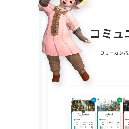
良くなれる為、是非FCハウスを
※逆に、「FCチャットや交流は
ったきり」というプレイスタイ
コミュ
・ FCの基本情報・環境
基本的に雑談が9割となり話の
時だけ遊びます。
FF14公式サーバー内FCクレ
フリーカンパ
2024年6月設立、システム上のFCマ
私（Darklapis）は基本的に現
年からプレイ、FF11ではLS
現マスターは2024年黄金のレガ
・サブマス複数人体制
マスターの他にサブマスが数人
・参加者・アクティブ人数
参加人数は休止中の方を合わせて1