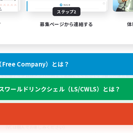
夜や深夜にかけて10人～15人ほどがログインしているので、誰もいな
ステップ2
す
募集ページから連絡する
体
なり希望者には個室代30万ギルを全額支給します。
とでハウジングも楽しめます。
あり各街のマケボ近くやGSに設置されています。これは自衛の為にメン
ree Company）とは？
っているアイテムはメンバー同士で活用してください。5番のみ運営組
スワールドリンクシェル（LS/CWLS）とは？
割）が発動、もう一つは臨機応変に使用。
。（VCは個人でお楽しみください）