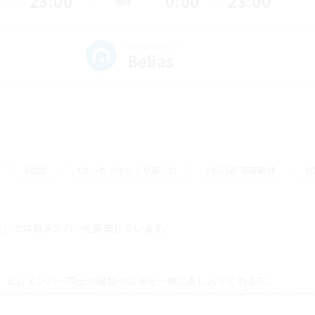
0
23:00
0:00
23:00
週末
HOMEWORLD
Belias
#雑談
#まったりゆっくり楽しむ
#初心者/若葉歓迎
#
'9>」では新メンバーを募集しています。
ィ」としメンバー同士の雑談や交流を一緒に楽しんでくれる方。
放置時など各メンバーはFCハウスに集まって居る事が多いです。FCハ