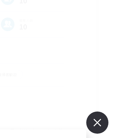
10
募集人数
10
復帰者歓迎
ウスに居るだけでもメンバーと仲