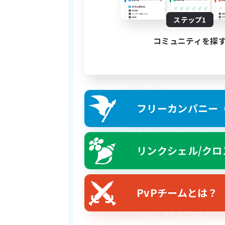
朝や昼頃は平均5〜10人程度、
ん。
ステップ1
・FCハウス
コミュニティを探
 Lサイズ所持、正式メンバーに
体験からメンバーに早くなるこ
・FCチェスト
FCにはメンバー共有の倉庫が
フリーカンパニー（F
なります。
1~4番を解放しており、中に入
さい。
リンクシェル/クロ
・FCアクション
24時間常時テレポ割2（30%
PvPチームとは？
・コミュニケーション
VCなし・テキストチャットのみ