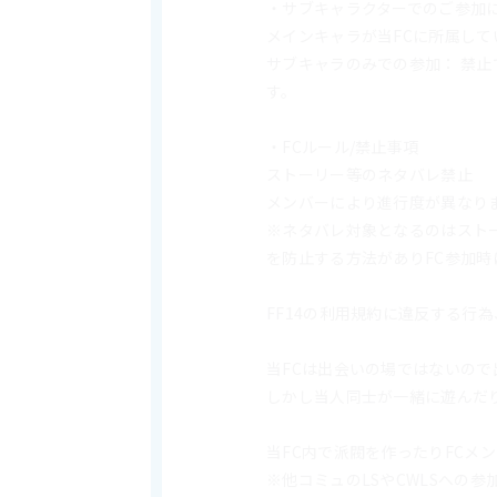
・サブキャラクターでのご参加
メインキャラが当FCに所属して
サブキャラのみでの参加： 禁
す。
・FCルール/禁止事項
ストーリー等のネタバレ禁止
メンバーにより進行度が異なり
※ネタバレ対象となるのはスト
を防止する方法がありFC参加
FF14の利用規約に違反する行
当FCは出会いの場ではないの
しかし当人同士が一緒に遊んだ
当FC内で派閥を作ったりFCメ
※他コミュのLSやCWLSへの