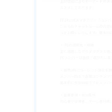
上記理由によりキーボードがある
ススメしております）
FF14公式スマホアプリ「コン
こちらのチャットルームの内容
ルをお願いいたします。基本的
・ FCの雰囲気・特徴
主に雑談しながらダラダラと過
FCメンバーは各自「遊びたい事
・毎晩0時にルーレット消化を
メンバー同士で各種コンテンツ
基本的に参加自由ですがメンバ
・募集要項・参加条件
初心者や復帰者、ゲーム進行度