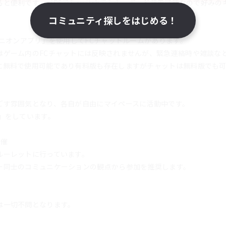
と便利です。（PSでもswitchでもキーボード装着可能なので好み
コミュニティ探しをはじめる！
パニオンアプリ」を使用してFCチャットルームがあります。
はゲーム内のFCチャットには反映されませんが、緊急連絡時や雑談な
に無料で使用可能であり有料版も存在しますがチャットは無料版でも
ごす雰囲気となり、各自が自由にマイペースに活動中です。
」をしています。
開催
ルーレットに行っています。
ー同士のコミュニケーションの観点から参加を推奨します。
は一切不問となります。