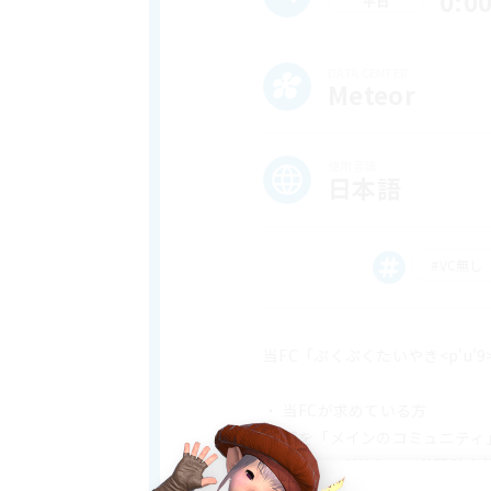
0:0
平日
DATA CENTER
Meteor
使用言語
日本語
#VC無し
当FC「ぷくぷくたいやき<p'u
・ 当FCが求めている方
当FCを「メインのコミュニテ
コンテンツが終わって休憩時や