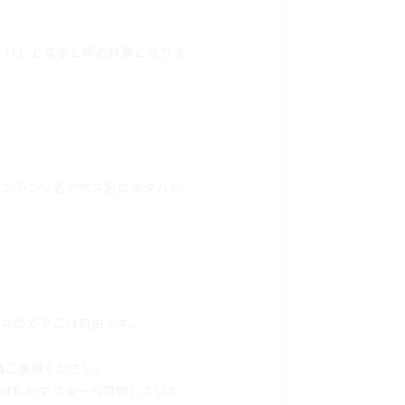
だけ」となると除名対象となりま
コンテンツ名やボス名のネタバレ
事なのでそこは自由です。
為ご遠慮ください。
点は私かマスターへ質問していた