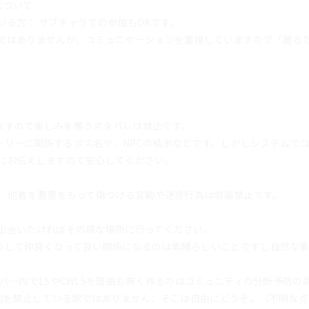
について
いる方： サブキャラでの参加もOKです。
止ではありませんが、コミュニケーションを重視していますので「居る
ますので楽しみを奪うネタバレは禁止です。
ーリーに関係するボス名や、NPCの結末などです。しかしシステムで
時にお伝えしますので安心してください。
為、他者を悪意をもって傷つける言動や迷惑行為は勿論禁止です。
で出会いたければその様な場所に行ってください。
りして仲良くなって良い関係になるのは素晴らしいことですし自然な
ンバー内でLSやCWLSを理由も無く作るのはコミュニティの分断予防の
参加を禁止している訳ではありません、そこは自由にどうぞ。（不明な