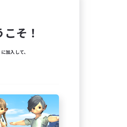
るだけ、他DCや他サーバーに行
ん。
うこそ！
で各メンバータイミングが合う
ィに加入して、
あたりまでプレイしFF14も2013