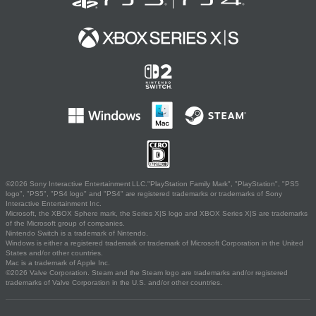
©2026 Sony Interactive Entertainment LLC."PlayStation Family Mark", "PlayStation", "PS5
logo", "PS5", "PS4 logo" and "PS4" are registered trademarks or trademarks of Sony
Interactive Entertainment Inc.
Microsoft, the XBOX Sphere mark, the Series X|S logo and XBOX Series X|S are trademarks
of the Microsoft group of companies.
Nintendo Switch is a trademark of Nintendo.
Windows is either a registered trademark or trademark of Microsoft Corporation in the United
States and/or other countries.
Mac is a trademark of Apple Inc.
©2026 Valve Corporation. Steam and the Steam logo are trademarks and/or registered
trademarks of Valve Corporation in the U.S. and/or other countries.