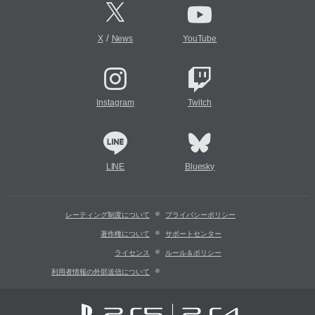
/
X
News
YouTube
Instagram
Twitch
LINE
Bluesky
レーティング制度について
プライバシーポリシー
著作権について
サポートセンター
ライセンス
ルール＆ポリシー
利用者情報の外部送信について