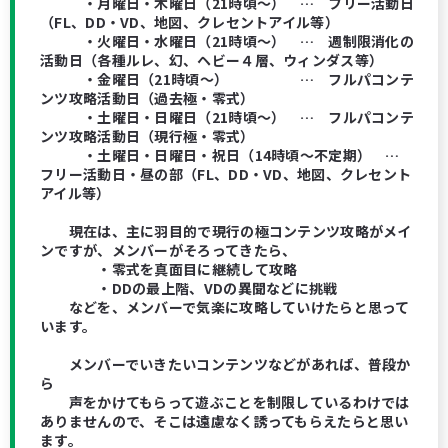
・月曜日・木曜日（21時頃～） … フリー活動日
（FL、DD・VD、地図、クレセントアイル等）
・火曜日・水曜日（21時頃～） … 週制限消化の
活動日（各種ルレ、幻、ヘビー４層、ウィンダス等）
・金曜日（21時頃～） … フルパコンテ
ンツ攻略活動日（過去極・零式）
・土曜日・日曜日（21時頃～） … フルパコンテ
ンツ攻略活動日（現行極・零式）
・土曜日・日曜日・祝日（14時頃～不定期） …
フリー活動日・昼の部（FL、DD・VD、地図、クレセント
アイル等）
現在は、主に羽目的で現行の極コンテンツ攻略がメイ
ンですが、メンバーがそろってきたら、
・零式を真面目に継続して攻略
・DDの最上階、VDの異聞などに挑戦
などを、メンバーで気楽に攻略していけたらと思って
います。
メンバーでいきたいコンテンツなどがあれば、普段か
ら
声をかけてもらって遊ぶことを制限しているわけでは
ありませんので、そこは遠慮なく誘ってもらえたらと思い
ます。