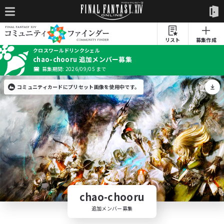
リスト
募集作成
クロスワールドリンクシェル
chao-chooru 追加メンバー募集
募集期間: 2026/09/05 まで
コミュニティカードにプリセット画像を使用中です。
chao-chooru
追加メンバー募集