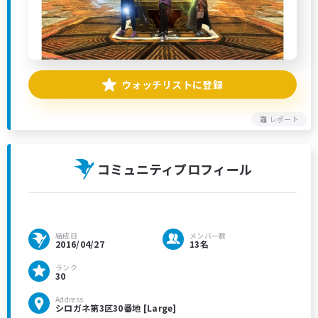
ウォッチリストに登録
レポート
コミュニティプロフィール
結成日
メンバー数
2016/04/27
13名
ランク
30
Address
シロガネ第3区30番地 [Large]