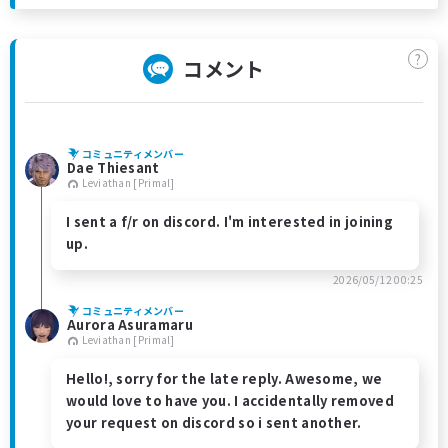
?
コメント
コミュニティメンバー
Dae Thiesant
Leviathan [Primal]
I sent a f/r on discord. I'm interested in joining
up.
2026/05/12 00:25
コミュニティメンバー
Aurora Asuramaru
Leviathan [Primal]
Hello!, sorry for the late reply. Awesome, we
would love to have you. I accidentally removed
your request on discord so i sent another.