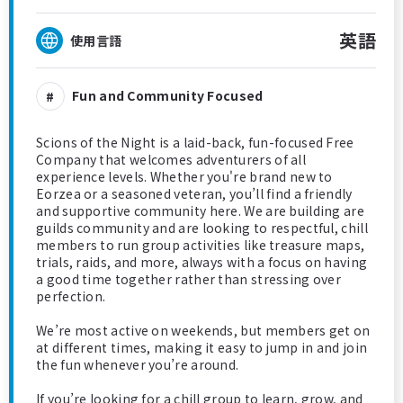
英語
使用言語
Fun and Community Focused
Scions of the Night is a laid-back, fun-focused Free
Company that welcomes adventurers of all
experience levels. Whether you're brand new to
Eorzea or a seasoned veteran, you’ll find a friendly
and supportive community here. We are building are
guilds community and are looking to respectful, chill
members to run group activities like treasure maps,
trials, raids, and more, always with a focus on having
a good time together rather than stressing over
perfection.
We’re most active on weekends, but members get on
at different times, making it easy to jump in and join
the fun whenever you’re around.
If you’re looking for a chill group to learn, grow, and