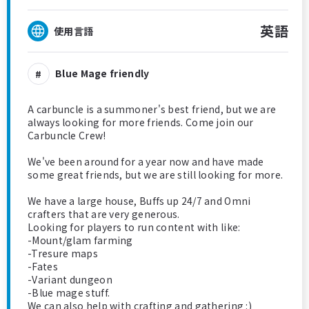
英語
使用言語
Blue Mage friendly
A carbuncle is a summoner's best friend, but we are
always looking for more friends. Come join our
Carbuncle Crew!
We've been around for a year now and have made
some great friends, but we are still looking for more.
We have a large house, Buffs up 24/7 and Omni
crafters that are very generous.
Looking for players to run content with like:
-Mount/glam farming
-Tresure maps
-Fates
-Variant dungeon
-Blue mage stuff.
We can also help with crafting and gathering :)