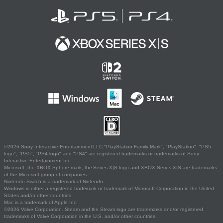
©2026 Sony Interactive Entertainment LLC."PlayStation Family Mark", "PlayStation", "PS5
logo", "PS5", "PS4 logo" and "PS4" are registered trademarks or trademarks of Sony
Interactive Entertainment Inc.
Microsoft, the XBOX Sphere mark, the Series X|S logo and XBOX Series X|S are trademarks
of the Microsoft group of companies.
Nintendo Switch is a trademark of Nintendo.
Windows is either a registered trademark or trademark of Microsoft Corporation in the United
States and/or other countries.
Mac is a trademark of Apple Inc.
©2026 Valve Corporation. Steam and the Steam logo are trademarks and/or registered
trademarks of Valve Corporation in the U.S. and/or other countries.