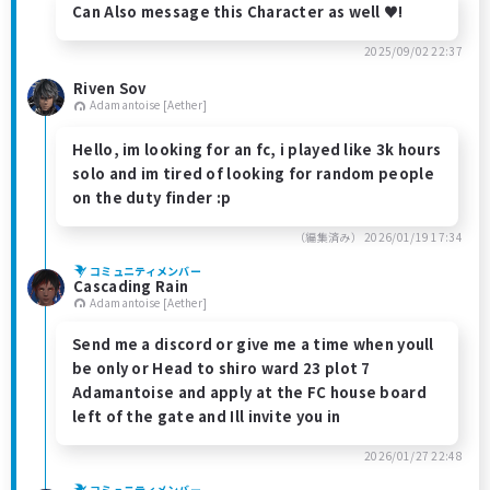
Can Also message this Character as well ♥!
2025/09/02 22:37
Riven Sov
Adamantoise [Aether]
Hello, im looking for an fc, i played like 3k hours
solo and im tired of looking for random people
on the duty finder :p
（編集済み）
2026/01/19 17:34
コミュニティメンバー
Cascading Rain
Adamantoise [Aether]
Send me a discord or give me a time when youll
be only or Head to shiro ward 23 plot 7
Adamantoise and apply at the FC house board
left of the gate and Ill invite you in
2026/01/27 22:48
コミュニティメンバー