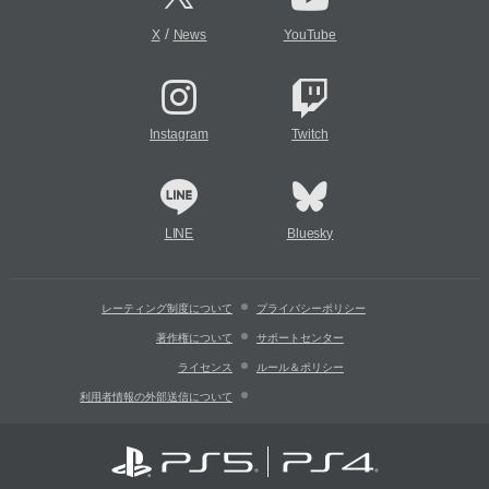
/
X
News
YouTube
Instagram
Twitch
LINE
Bluesky
レーティング制度について
プライバシーポリシー
著作権について
サポートセンター
ライセンス
ルール＆ポリシー
利用者情報の外部送信について