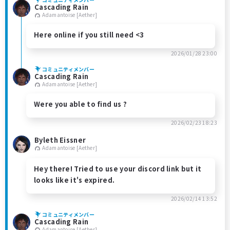
Cascading Rain
Adamantoise [Aether]
Here online if you still need <3
2026/01/28 23:00
コミュニティメンバー
Cascading Rain
Adamantoise [Aether]
Were you able to find us ?
2026/02/23 18:23
Byleth Eissner
Adamantoise [Aether]
Hey there! Tried to use your discord link but it
looks like it's expired.
2026/02/14 13:52
コミュニティメンバー
Cascading Rain
Adamantoise [Aether]