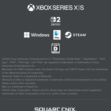
©2026 Sony Interactive Entertainment LLC."PlayStation Family Mark", "PlayStation", "PS5
logo", "PS5", "PS4 logo" and "PS4" are registered trademarks or trademarks of Sony
Interactive Entertainment Inc.
Microsoft, the XBOX Sphere mark, the Series X|S logo and XBOX Series X|S are trademarks
of the Microsoft group of companies.
Nintendo Switch is a trademark of Nintendo.
Windows is either a registered trademark or trademark of Microsoft Corporation in the United
States and/or other countries.
Mac is a trademark of Apple Inc.
©2026 Valve Corporation. Steam and the Steam logo are trademarks and/or registered
trademarks of Valve Corporation in the U.S. and/or other countries.