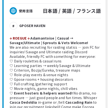
日本語 /
英語 /
フランス語
使用言語
GPOSER HAVEN
⟡ ROEGUE ⟡
Adamantoise | Casual →
Savage/Ultimate | Sprouts & Vets Welcome!
We are also recruiting for raiding statics — join FC for
inquiries! Savage and Ultimate raiding.Discord
Available, friendly FC with something for everyone:
♡ Daily roulettes & casual runs
♡ Learning parties → weekly Savage & Ultimate
♡ Criterion, Bozja/Eureka, treasure maps
♡ Role-play events & venue nights
♡ Gpose rooms + housing decorators
♡ Full crafting/gathering support
♡ Movie nights, game nights, chill vibes
♡
Event hosters & helpers wanted!
No drama, no
pressure — just good people and fun times. Whisper
Casca Dedoldia
in-game or /tell
Cascading Rain
to
join our recruitment linkshell! Come make Eorzea