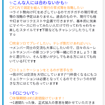
✨こんな人には合わないかも✨
〇FC内で固定を組んで現行の零式等を攻略したい
→ライト勢向けFCをめざしているのでガチガチの現行零式
等の攻略の予定はありません。過去のものや、現行でも極
や幻まではリクエストや企画で行きますが、基本的に気楽
にマイペースに行ってみたい人だけで行ってわちゃわちゃ
楽しむスタイルです❣️下限などもチャレンジしたりしてま
す☺️
〇完全ソロでプレイしたい。テレポ割だけあればいい。
→メンバー同士の交流も大事にしたいので、日々のルーレ
ットやメンバーの新コンテンツ等一緒に行きましょう！誰
かと遊びたい、そんな思いが少しでもある方にはとても向
いているFCです❣️
〇コミュニケーションをとるのが苦手な方
→我がFCは交流を大切にしています(^^)仲良くなるにもコ
ミュニケーションは必要となってくるのでそういうのが好
きな方にはとても合っています❣️
✨FCについて✨
〇体験期間は約1週間設けています！
→1週間たった後、正式加入の意思を聞かせていただきま