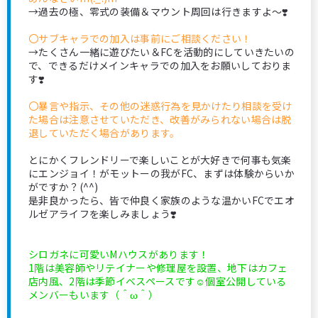
→過去の極、零式の装備＆マウント周回は行きますよ〜❣️
〇サブキャラでの加入は事前にご相談ください！
→たくさん一緒に遊びたい＆FCを活動的にしていきたいの
で、できるだけメインキャラでの加入をお願いしておりま
す❣️
〇暴言や指示、その他の迷惑行為を見かけたり相談を受け
た場合は注意させていただき、改善がみられない場合は脱
退していただく場合があります。
とにかくフレンドリーで楽しいことが大好きで何事も気楽
にエンジョイ！がモットーの我がFC、まずは体験からいか
がですか？(^^)
是非良かったら、皆で仲良く家族のような温かいFCでエオ
ルゼアライフを楽しみましょう❣️
シロガネに可愛いMハウスがあります！
1階は美容師やリテイナーや修理屋を設置、地下はカフェ
店内風、2階は季節イベスペースです☺️個室公開している
メンバーもいます（＾ω＾）