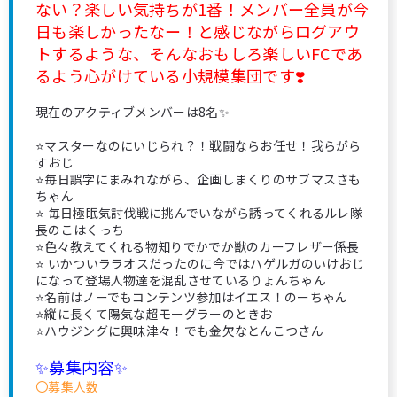
ない？楽しい気持ちが1番！メンバー全員が今
日も楽しかったなー！と感じながらログアウ
トするような、そんなおもしろ楽しいFCであ
るよう心がけている小規模集団です❣️
現在のアクティブメンバーは8名✨
⭐️マスターなのにいじられ？！戦闘ならお任せ！我らがら
すおじ
⭐️毎日誤字にまみれながら、企画しまくりのサブマスさも
ちゃん
⭐️ 毎日極眠気討伐戦に挑んでいながら誘ってくれるルレ隊
長のこはくっち
⭐️色々教えてくれる物知りでかでか獣のカーフレザー係長
⭐️ いかついララオスだったのに今ではハゲルガのいけおじ
になって登場人物達を混乱させているりょんちゃん
⭐名前はノーでもコンテンツ参加はイエス！のーちゃん
⭐️縦に長くて陽気な超モーグラーのときお
⭐️ハウジングに興味津々！でも金欠なとんこつさん
✨募集内容✨
〇募集人数