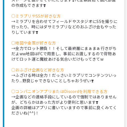
の作成もできます❣️
○ミラプリやSSが好きな方
→ミラプリを合わせてフィールドやスタジオにSSを撮りに
行ったり、時にはダサミラプリなどのおふざけ会もやった
りしています❣️
○地図や金策が好きな方
→全力でロット勝負！！そして最終層にまぁまぁ行きがち
だよww地図はFCで用意し、事前にお渡しするので荷物あ
けてロット運と魔紋あける気合いだけもってきてw
○おふざけ企画など好きな方
→ふざける時は全力！だっさいミラプリでコンテンツいっ
たり...野良じゃできないことしちゃおうぜい❣️
○コンパニオンアプリまたはDiscordを利用できる方
→企画などの連絡手段にしているので強制ではありません
が、どちらかはあった方がより便利と思います❣️
企画の詳細はアプリに書いていますので事前に良くみてく
ださいね(^^)！