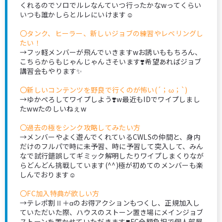
くれるのでソロでルレなんていつ行ったかなwってくらい
いつも誰かしらとルレにいけます☺️
〇タンク、ヒーラー、新しいジョブの練習やレベリングし
たい！
→フッ軽メンバーが飛んでいきますwお誘いももちろん、
こちらからもじゃんじゃんさそいます❣️希望あればジョブ
講習会もやります✨
〇新しいコンテンツを野良で行くのが怖い(´；ω；`)
→ゆかぺろしてワイプしよう❣️w最近もIDでワイプしまし
たwwたのしいねぇw
〇過去の極をシンク攻略してみたい方
→メンバーやよく遊んでくれているCWLSの仲間と、身内
だけのフルパで時に未予習、時に予習して突入して、みん
なで試行錯誤してギミック解明したりワイプしまくりなが
らどんどん挑戦しています(^^)極が初めてのメンバーも楽
しんでおります☺️
〇FC加入特典が欲しい方
→テレポ割Ⅱ＋αのお得アクションもつくし、正規加入し
ていただいた際、ハウスのストーン置き場にメインジョブ
ストーンを置かせていただきます❣️FC全額負担で個人部屋