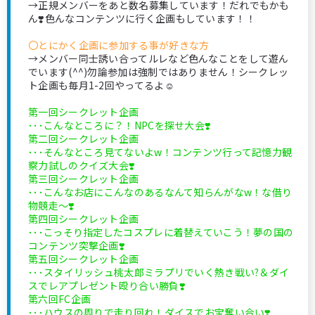
→正規メンバーをあと数名募集しています！だれでもかも
ん❣️色んなコンテンツに行く企画もしています！！
〇とにかく企画に参加する事が好きな方
→メンバー同士誘い合ってルレなど色んなことをして遊ん
でいます(^^)勿論参加は強制ではありません！シークレッ
ト企画も毎月1-2回やってるよ☺️
第一回シークレット企画
･･･こんなところに？！NPCを探せ大会❣️
第二回シークレット企画
･･･そんなところ見てないよw！コンテンツ行って記憶力観
察力試しのクイズ大会❣️
第三回シークレット企画
･･･こんなお店にこんなのあるなんて知らんがなw！な借り
物競走〜❣️
第四回シークレット企画
･･･こっそり指定したコスプレに着替えていこう！夢の国の
コンテンツ突撃企画❣️
第五回シークレット企画
･･･スタイリッシュ桃太郎ミラプリでいく熱き戦い?＆ダイ
スでレアプレゼント殴り合い勝負❣️
第六回FC企画
･･･ハウスの周りで走り回れ！ダイスでお宝奪い合い❣️