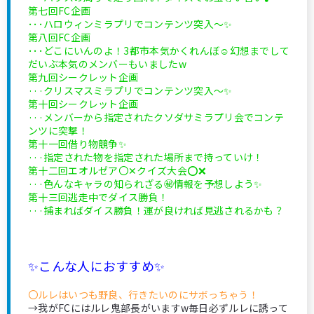
第七回FC企画
･･･ハロウィンミラプリでコンテンツ突入〜✨
第八回FC企画
･･･どこにいんのよ！3都市本気かくれんぼ☺️幻想までして
だいぶ本気のメンバーもいましたw
第九回シークレット企画
···クリスマスミラプリでコンテンツ突入～✨
第十回シークレット企画
···メンバーから指定されたクソダサミラプリ会でコンテ
ンツに突撃！
第十一回借り物競争✨
···指定された物を指定された場所まで持っていけ！
第十二回エオルゼア〇‪✕‬‪‪クイズ大会️⭕️❌
···色んなキャラの知られざる㊙情報を予想しよう✨
第十三回逃走中でダイス勝負！
···捕まればダイス勝負！運が良ければ見逃されるかも？
✨こんな人におすすめ✨
〇ルレはいつも野良、行きたいのにサボっちゃう！
→我がFCにはルレ鬼部長がいますw毎日必ずルレに誘って