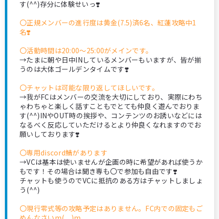
す(^^)存分に体験せいっ❣️
〇正規メンバーの進行度は黄金(7.5)済6名、紅蓮攻略中1
名❣️
〇活動時間は20:00～25:00がメインです。
→たまに朝や日中INしているメンバーもいますが、皆が揃
うのは大体ゴールデンタイムです❣️
〇チャットは可能な限り返してほしいです。
→我がFCはメンバーの交流を大切にしており、実際にわち
ゃわちゃと楽しく話すこともでとても仲良く遊んでおりま
す(^^)INやOUT時の挨拶や、コンテンツのお誘いなどには
なるべく反応していただけるとより仲良くなれますのでお
願いしております❣️
〇専用discord鯖があります
→VCは基本は使いませんが企画の時に希望があれば使うか
もです！その場合は聞き専も〇で参加も自由です❣️
チャットも使うのでVCに抵抗のある方はチャットしましょ
う(^^)
〇現行零式等の攻略予定はありません。FC内での固定もご
めんなさいm(._.)m