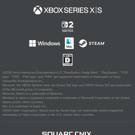
©2026 Sony Interactive Entertainment LLC."PlayStation Family Mark", "PlayStation", "PS5
logo", "PS5", "PS4 logo" and "PS4" are registered trademarks or trademarks of Sony
Interactive Entertainment Inc.
Microsoft, the XBOX Sphere mark, the Series X|S logo and XBOX Series X|S are trademarks
of the Microsoft group of companies.
Nintendo Switch is a trademark of Nintendo.
Windows is either a registered trademark or trademark of Microsoft Corporation in the United
States and/or other countries.
Mac is a trademark of Apple Inc.
©2026 Valve Corporation. Steam and the Steam logo are trademarks and/or registered
trademarks of Valve Corporation in the U.S. and/or other countries.