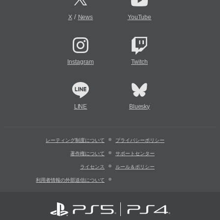
/
X
News
YouTube
Instagram
Twitch
LINE
Bluesky
レーティング制度について
プライバシーポリシー
著作権について
サポートセンター
ライセンス
ルール＆ポリシー
利用者情報の外部送信について