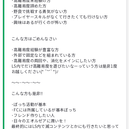
･高難易度未経験の方
･高難易度諦めた方
･野良で挑戦する勇気がない方
･プレイヤースキルがなくて行きたくても行けない方
･興味はあるが行くのが怖い方
こんな方はごめんなさい
･高難易度経験が豊富な方
･外部で固定などを組まれている方
･高難易度の周回や、消化をメインにしたい方
LS内でだけ高難易度を遊びたいなーっていう方は是非1度
お越しください(*´︶`*)ﾉ
～～･～～･～～
こんな方も是非‼️
･ぼっち活動が基本
･FCには所属しているが基本ぼっち
･フレンド作りしたい人
･日々のエオルゼアに潤いを！
最終的にはLS内で滅コンテンツとかにも行きたいと思って