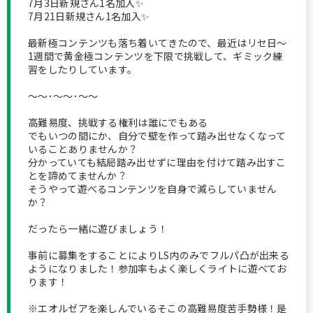
7月3日新規さん1名加入✨
7月21日新規さん1名加入✨
最新極コンテンツも落ち着いてきたので、最近はリセ日～
1週間で黄金極コンテンツを下限で挑戦して、ギミック練
習をしたりしています。
～～･～～･～～
高難易度、挑戦する権利は誰にでもある
でもいつの間にか、自分で壁を作って踏み出せなくなって
いることありませんか？
分かっていても結局踏み出せずに理由を付けて踏み出すこ
とを諦めてませんか？
そうやって遊べるコンテンツを自身で減らしていません
か？
だったら一緒に遊びましょう！
事前に募集をすることによりLS内のみでフルパ凸が出来る
ようになりました！参加率もよく楽しくライトに遊べてお
ります！
※エオルゼアを楽しんでいるそこの高難易度苦手勢様！是