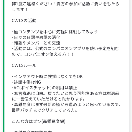
非1度ご連絡ください！貴方の参加が活動に潤いをもたら
します！
CＷLSの活動
･極コンテンツを中心に気軽に挑戦してみよう
･日々の日課や週課の消化
･雑談やメンバーとの交流
･活動には、公式のコンパニオンアプリを使い予定を組む
ので、コンパニオン使える方！！
CＷLSルール
･インやアウト時に挨拶はなくてもOK
･誹謗中傷はNG
･VC(ボイスチャット)の利用は禁止
･無言脱退は自由。戻りたいと思う可能性ある方は脱退前
に一言伝えていただけると助かります。
･高難易度はまず最新の極から進めようと思っているので、
最新パッチまでクリアしている方。
こんな方はぜひ(高難易度編)