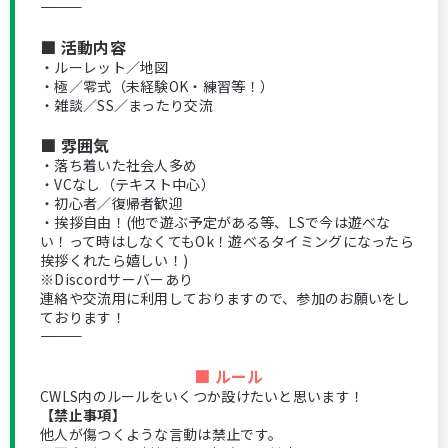
――――――――――
■ 活動内容
・ルーレット／地図
・極／零式（未経験OK・練習等！）
・雑談／SS／まったり交流
■ 雰囲気
・落ち着いた社会人多め
・VCなし（テキスト中心）
・初心者／復帰者歓迎
・挨拶自由！(他で遊ぶ予定がある等、LSで今は遊べな
い！って時はしなくてもOk！遊べるタイミングになったら
挨拶くれたら嬉しい！)
※Discordサーバーあり
連絡や交流用に利用しておりますので、参加のお願いをし
ております！
――――――――――
■ ルール
CWLS内のルールをいくつか設けたいと思います！
【禁止事項】
他人が傷つくような言動は禁止です。